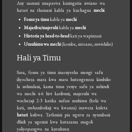
Any uamuzi unapaswa kuzingatia uwiano wa
hatari na thamani kabla ya kuchagua
mechi
.
Fomu ya timu
kabla ya
mechi
Majaribu/majeruhi
kabla ya
mechi
Historia ya head-to-head
kati ya wapinzani
Umuhimu wa mechi
(kombe, mtoano, mwishilio)
Hali ya Timu
Sasa, fomu ya timu inaonyesha mengi: safu
iliyocheza mara kwa mara hutengeneza kimbilio
la ushindani, kama timu yenye safu ya ushindi
wa mechi 4-6 hivi karibuni; majeruhi wa
wachezaji 2-3 katika nafasi muhimu (beki wa
kati, mshambuliaji wa kwanza) inaweza kuleta
hatari
kubwa. Tathmini pia nguvu za nyumbani
dhidi ya ugenini kwa kutazama magoli
yaliyopangwa na kuruhusu.