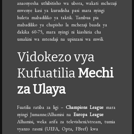
anaonyesha uthibitisho wa ubora, wakati mchezaji
mwenye kasi ya kurudisha pasi mara nyingi
huleta mabadiliko ya taktik. Tambua pia
mabadiliko ya chapisho la mchezaji baada ya
dakika 60-75, mara nyingi ni kiashiria cha
umakini wa mtendaji na upinzani wa mwili.
Vidokezo vya
Kufuatilia
Mechi
za Ulaya
Fuatilia ratiba za ligi –
Champions League
mara
nyingi Jumanne/Alhamisi na
Europa League
Alhamisi, weka arifa za televisheni/stream, tumia
vyanzo rasmi (UEFA, Opta, FBref) kwa