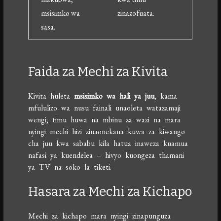
msisimko wa
zinazofuata.
sasa.
Faida za Mechi za Kivita
Kivita huleta
msisimko wa hali ya juu
, kama
mfululizo wa nusu fainali unaoleta watazamaji
wengi; timu huwa na mbinu za wazi na mara
nyingi mechi hizi zinaonekana kuwa za kiwango
cha juu kwa sababu kila hatua inaweza kuamua
nafasi ya kuendelea – hivyo kuongeza thamani
ya TV na soko la tiketi.
Hasara za Mechi za Kichapo
Mechi za kichapo mara nyingi zinapunguza