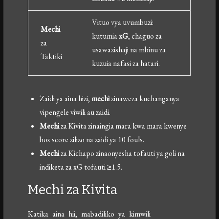
Vituo vya uvumbuzi:
Mechi
kutumia
xG
, chaguo za
za
usawazishaji na mbinu za
Taktiki
kuzuia nafasi za hatari.
Zaidi ya aina hizi,
mechi
zinaweza kuchanganya
vipengele viwili au zaidi.
Mechi
za Kivita zinaingia mara kwa mara kwenye
box score zilizo na zaidi ya 10 fouls.
Mechi
za Kichapo zinaonyesha tofauti ya goli na
indiketa za xG tofauti ≥1.5.
Mechi za Kivita
Katika aina hii, mabadiliko ya kimwili