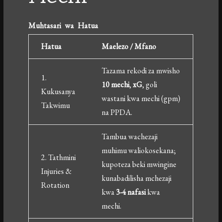
Muhtasari wa Hatua
Hatua
Maelezo / Mfano
Tazama rekodi za mwisho
1.
10 mechi
,
xG
, goli
Kukusanya
wastani kwa mechi (gpm)
Takwimu
na PPDA.
Tambua wachezaji
muhimu waliokosekana;
2. Tathmini
kupoteza beki mwingine
Injuries &
kunabadilisha mchezaji
Rotation
kwa
3-4 nafasi
kwa
mechi.