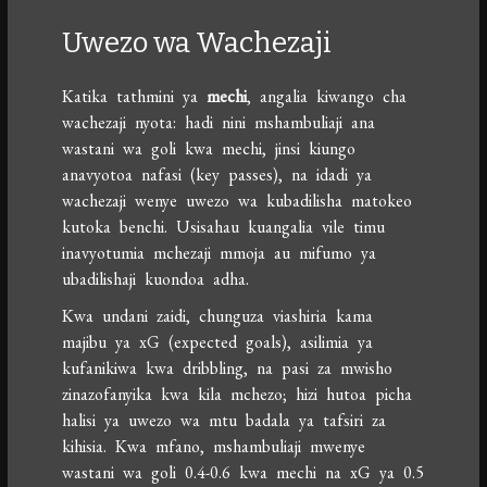
Uwezo wa Wachezaji
Katika tathmini ya
mechi
, angalia kiwango cha
wachezaji nyota: hadi nini mshambuliaji ana
wastani wa goli kwa mechi, jinsi kiungo
anavyotoa nafasi (key passes), na idadi ya
wachezaji wenye uwezo wa kubadilisha matokeo
kutoka benchi. Usisahau kuangalia vile timu
inavyotumia mchezaji mmoja au mifumo ya
ubadilishaji kuondoa adha.
Kwa undani zaidi, chunguza viashiria kama
majibu ya xG (expected goals), asilimia ya
kufanikiwa kwa dribbling, na pasi za mwisho
zinazofanyika kwa kila mchezo; hizi hutoa picha
halisi ya uwezo wa mtu badala ya tafsiri za
kihisia. Kwa mfano, mshambuliaji mwenye
wastani wa goli 0.4-0.6 kwa mechi na xG ya 0.5