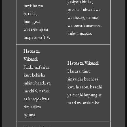
yasiyotabirika,
mwisho wa
presha kubwa kwa
haraka,
wachezaji, uamuzi
huongeza
wa penati unaweza
watazamaji na
kuleta mzozo.
mapato ya TV.
Hatua za
Vikundi
Hatua za Vikundi
Faida: nafasi za
Hasara: timu
kurekebisha
zinaweza kucheza
mbinu baada ya
kwa hesabu, baadhi
mechi 6, nafasi
ya mechi hupungua
za kurejea kwa
uzazi wa msisimko.
timu zilizo
nyuma.