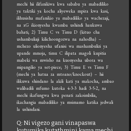
mechi hii ilifanikiwa kwa sababu ya mabadiliko
ya taktiki ya kocha aliyeweka mpira kwa kasi,
ilihusisha mafanikio ya mabadiliko ya wachezaji,
na xG ikionyesha kwamba ushindi haukuwa
bahati; 2) Timu C vs Timu D (kituo cha
ushambuliaji kilichoongozwa na nahodha) –
mchezo ulionyesha ufanisi wa mashambulizi ya
upande mmoja, timu C ilipata magoli kupitia
mabeki wa mwisho na kuonyesha ubora wa
mipangilio ya set-piece; 3) Timu E vs Timu F
(mechi ya hatua za mtoano/knockout) – hii
ilikuwa shindano la akili kati ya makocha, ambao
walibadili mfumo kutoka 4-3-3 hadi 3-5-2, na
mechi ikafungwa kwa penati zakoimbilia,
ikachangia mabadiliko ya msimamo katika jedwali
la ushindani.
Q: Ni vigezo gani vinapaswa
kutumika kutathmini kama mechi