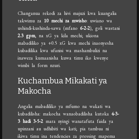
Changanua rekodi za hivi majuzi kwa kuangalia
takwimu za
10 mechi za mwisho
: uwiano wa
ushindi-kushinda-sawa (mfano
6-2-2
), goli wastani
2.3 gpm
, na xG ya kila mechi; ukiona
mabadiliko ya +0.5 xG kwa mechi inaonyesha
kubadilika kwa ufanisi wa mashambulizi na
inaweza kumaanisha kuwa timu iko kwenye
wimbi la form nzuri.
Kuchambua Mikakati ya
Makocha
Angalia mabadiliko ya mfumo na wakati wa
kubadilisha: makocha wanaobadilisha kutoka
4-3-
3 hadi 3-5-2
mara nyingi wanatafuta faida ya
upinzani au udhibiti wa kati; pia tambua ni
ikiwa timu ina tendencies za pressing mapema