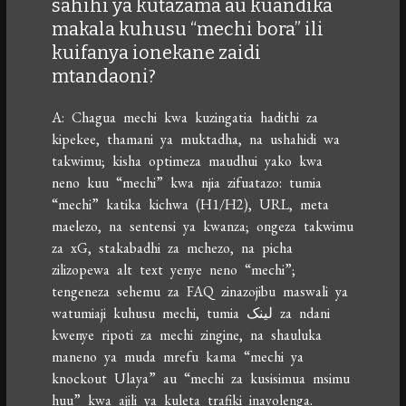
sahihi ya kutazama au kuandika
makala kuhusu “mechi bora” ili
kuifanya ionekane zaidi
mtandaoni?
A: Chagua mechi kwa kuzingatia hadithi za
kipekee, thamani ya muktadha, na ushahidi wa
takwimu; kisha optimeza maudhui yako kwa
neno kuu “mechi” kwa njia zifuatazo: tumia
“mechi” katika kichwa (H1/H2), URL, meta
maelezo, na sentensi ya kwanza; ongeza takwimu
za xG, stakabadhi za mchezo, na picha
zilizopewa alt text yenye neno “mechi”;
tengeneza sehemu za FAQ zinazojibu maswali ya
watumiaji kuhusu mechi, tumia لینک za ndani
kwenye ripoti za mechi zingine, na shauluka
maneno ya muda mrefu kama “mechi ya
knockout Ulaya” au “mechi za kusisimua msimu
huu” kwa ajili ya kuleta trafiki inayolenga.