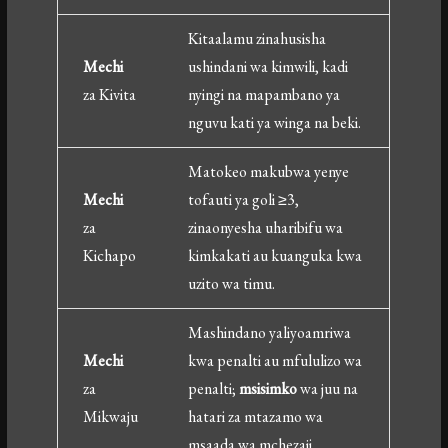
Kitaalamu zinahusisha
Mechi
ushindani wa kimwili, kadi
za Kivita
nyingi na mapambano ya
nguvu kati ya winga na beki.
Matokeo makubwa yenye
Mechi
tofauti ya goli ≥3,
za
zinaonyesha uharibifu wa
Kichapo
kimkakati au kuanguka kwa
uzito wa timu.
Mashindano yaliyoamriwa
Mechi
kwa penalti au mfululizo wa
za
penalti;
msisimko
wa juu na
Mikwaju
hatari za mtazamo wa
msaada wa mchezaji.