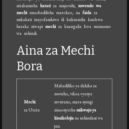
nitabainisha
hatari
za majeruhi,
mwendo wa
mechi
unaobadilisha matokeo, na
faida
za
mikakati inayofanikiwa ili kukusaidia kuelewa
haraka niwapi
mechi
za kuangalia kwa msimamo
wa ushindi.
Aina za Mechi
Bora
Mabadiliko ya dakika za
mwisho, vikoa vyenye
Mechi
mvutano, mara nyingi
za Utata
zinaonyesha
mikwaju ya
kisaikolojia
na ushindani wa
juu.