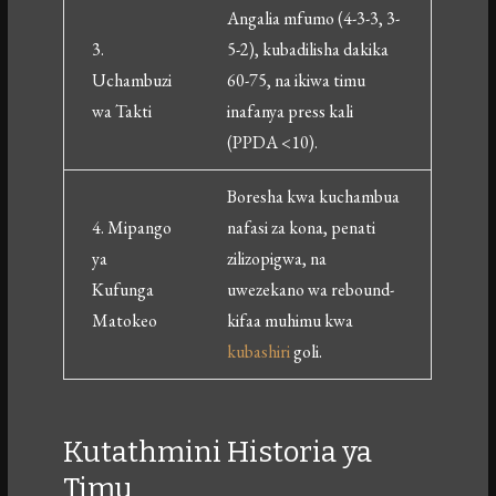
Angalia mfumo (4-3-3, 3-
3.
5-2), kubadilisha dakika
Uchambuzi
60-75, na ikiwa timu
wa Takti
inafanya press kali
(PPDA <10).
Boresha kwa kuchambua
4. Mipango
nafasi za kona, penati
ya
zilizopigwa, na
Kufunga
uwezekano wa rebound-
Matokeo
kifaa muhimu kwa
kubashiri
goli.
Kutathmini Historia ya
Timu