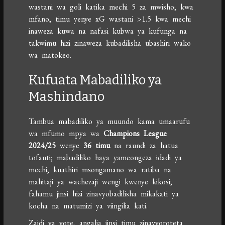
wastani wa goli katika mechi 5 za mwisho; kwa
mfano, timu yenye xG wastani >1.5 kwa mechi
inaweza kuwa na nafasi kubwa ya kufunga na
takwimu hizi zinaweza kubadilisha ubashiri wako
wa matokeo.
Kufuata Mabadiliko ya
Mashindano
Tambua mabadiliko ya muundo kama umaarufu
wa mfumo mpya wa
Champions League
2024/25
wenye
36 timu
na raundi za hatua
tofauti; mabadiliko haya yameongeza idadi ya
mechi, kuathiri msongamano wa ratiba na
mahitaji ya wachezaji wengi kwenye kikosi;
fahamu jinsi hizi zinavyobadilisha mikakati ya
kocha na matumizi ya viingilia kati.
Zaidi ya yote, angalia jinsi timu zinavyoroteta