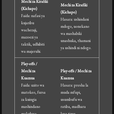
Mechi za Kirafiki
Mechi za Kirafiki
(Kichapo)
(Kichapo)
Faida: nafasi ya
Hasara: ushindani
kujaribu
mdogo, uonekano
wachezaji,
wa mashabiki
mazoezi ya
unashuka, thamani
taktik, udhibiti
ya ushindi ni ndogo.
wa majeruhi.
Play-offs /
Mechi za
Play-offs / Mechi za
Kuamua
Kuamua
Faida: uzito wa
Hasara: presha la
matokeo, fursa
muda mfupi,
za kuingia
usumbufu wa
mashindano
ratiba, madhara
makubwa,
kwa timu