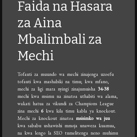
Faida na Hasara
za Aina
Mbalimbali za
Mechi
Tofauti za muundo wa mechi zinajenga uzoefu
tofauti kwa mashabiki na timu; kwa mfano,
mechi za ligi mara nyingi zinajumuisha
34-38
mechi kwa msimu na zinatoa uthabiti wa alama,
wakati hatua za vikundi za Champions League
zina mechi
6
kwa kila timu kabla ya knockout.
Mechi za knockout zinatoa
msisimko wa juu
kwa sababu ushawishi mmoja unaweza kuamua,
na kwa lengo la SEO tumelitenga neno muhimu