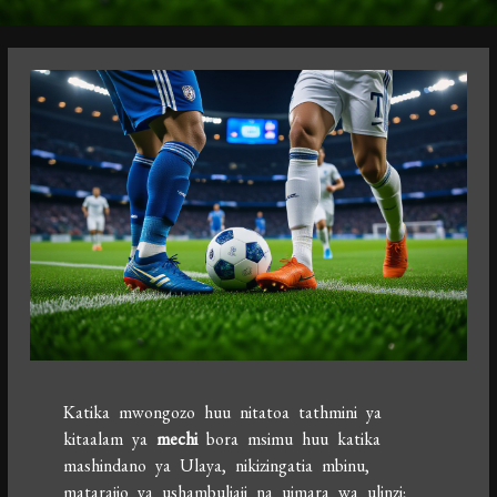
Katika mwongozo huu nitatoa tathmini ya
kitaalam ya
mechi
bora msimu huu katika
mashindano ya Ulaya, nikizingatia mbinu,
matarajio ya ushambuliaji na uimara wa ulinzi;