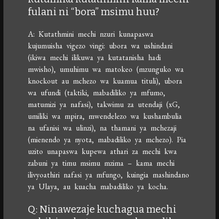
fulani ni “bora” msimu huu?
A: Kutathmini mechi nzuri kunapaswa
kujumuisha vigezo vingi: ubora wa ushindani
(ikiwa mechi ilikuwa ya kutatanisha hadi
mwisho), umuhimu wa matokeo (mzunguko wa
knockout au mchezo wa kuamua tituli), ubora
wa ufundi (taktiki, mabadiliko ya mfumo,
matumizi ya nafasi), takwimu za utendaji (xG,
umiliki wa mpira, mwendelezo wa kushambulia
na ufanisi wa ulinzi), na thamani ya mchezaji
(mienendo ya nyota, mabadiliko ya mchezo). Pia
uzito unapaswa kupewa athari za mechi kwa
zabuni ya timu msimu mzima – kama mechi
ilivyoathiri nafasi ya mfungo, kuingia mashindano
ya Ulaya, au kuacha mabadiliko ya kocha.
Q: Ninawezaje kuchagua mechi