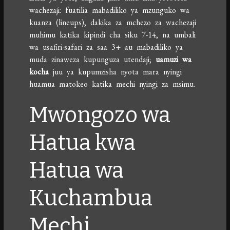
wachezaji: fuatilia mabadiliko ya mzunguko wa
kuanza (lineups), dakika za mchezo za wachezaji
muhimu katika kipindi cha siku 7-14, na umbali
wa usafiri-safari za saa 3+ au mabadiliko ya
muda zinaweza kupunguza utendaji;
uamuzi wa
kocha
juu ya kupumzisha nyota mara nyingi
huamua matokeo katika mechi nyingi za msimu.
Mwongozo wa
Hatua kwa
Hatua wa
Kuchambua
Mechi