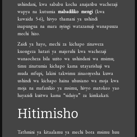
ushindani, kwa sababu kocha anajaribu wachezaji
wapya na kutumia
mabadiliko mengi
(kwa
kawaida 5-6), hivyo thamani ya ushindi
inapungua na mara nyingi watazamaji wanapuuza
mechi hizo.
Zaidi ya hayo, mechi za kichapo zinaweza
kuongeza hatari ya majeruhi kwa wachezaji
wanaocheza bila uzito wa ushindani wa msimu;
timu zinatumia kichapo kama utayarishaji wa
muda mfupi, lakini takwimu zinaonyesha kuwa
ushindi wa kichapo haina uhusiano wa moja kwa
moja na mafanikio ya msimu, hivyo matokeo yao
hayazidi kuitwa kama “sidaiya” za kimkakati.
Hitimisho
Tathmini ya kitaalamu ya mechi bora msimu huu