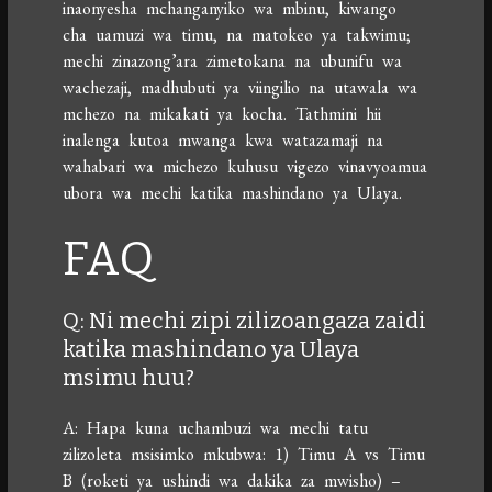
inaonyesha mchanganyiko wa mbinu, kiwango
cha uamuzi wa timu, na matokeo ya takwimu;
mechi zinazong’ara zimetokana na ubunifu wa
wachezaji, madhubuti ya viingilio na utawala wa
mchezo na mikakati ya kocha. Tathmini hii
inalenga kutoa mwanga kwa watazamaji na
wahabari wa michezo kuhusu vigezo vinavyoamua
ubora wa mechi katika mashindano ya Ulaya.
FAQ
Q: Ni mechi zipi zilizoangaza zaidi
katika mashindano ya Ulaya
msimu huu?
A: Hapa kuna uchambuzi wa mechi tatu
zilizoleta msisimko mkubwa: 1) Timu A vs Timu
B (roketi ya ushindi wa dakika za mwisho) –