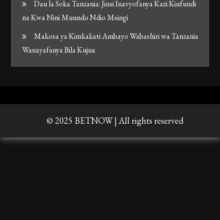
Dau la Soka Tanzania: Jinsi Inavyofanya Kazi Kiufundi
na Kwa Nini Muundo Ndio Msingi
Makosa ya Kimkakati Ambayo Wabashiri wa Tanzania
Wanayafanya Bila Kujua