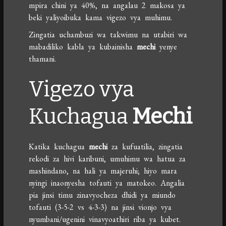
mpira chini ya 40%, na angalau 2 makosa ya
beki yaliyoibuka kama vigezo vya muhimu.
Zingatia uchambuzi wa takwimu na utabiri wa
mabadiliko kabla ya kubainisha
mechi
yenye
thamani.
Vigezo vya
Kuchagua
Mechi
Katika kuchagua
mechi
za kufuatilia, zingatia
rekodi za hivi karibuni, umuhimu wa hatua za
mashindano, na hali ya majeruhi; hiyo mara
nyingi inaonyesha tofauti ya matokeo. Angalia
pia jinsi timu zinavyocheza dhidi ya miundo
tofauti (3-5-2 vs 4-3-3) na jinsi vionjo vya
nyumbani/ugenini vinavyoathiri riba ya kubet.