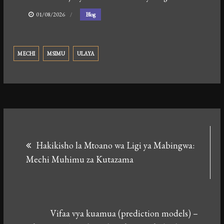
01/08/2026
Blog
MECHI
MSIMU
ULAYA
Post
Hakikisho la Mtoano wa Ligi ya Mabingwa:
navigation
Mechi Muhimu za Kutazama
Vifaa vya kuamua (prediction models) –