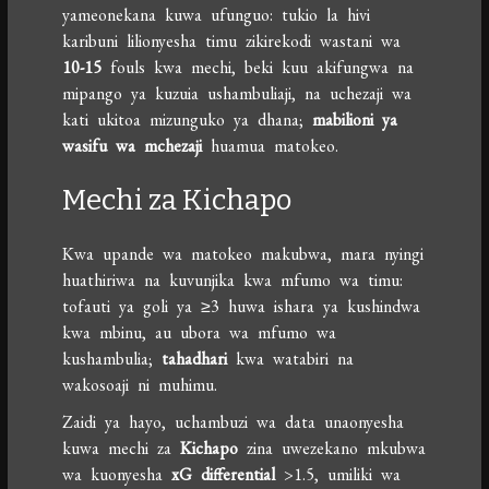
yameonekana kuwa ufunguo: tukio la hivi
karibuni lilionyesha timu zikirekodi wastani wa
10-15
fouls kwa mechi, beki kuu akifungwa na
mipango ya kuzuia ushambuliaji, na uchezaji wa
kati ukitoa mizunguko ya dhana;
mabilioni ya
wasifu wa mchezaji
huamua matokeo.
Mechi za Kichapo
Kwa upande wa matokeo makubwa, mara nyingi
huathiriwa na kuvunjika kwa mfumo wa timu:
tofauti ya goli ya ≥3 huwa ishara ya kushindwa
kwa mbinu, au ubora wa mfumo wa
kushambulia;
tahadhari
kwa watabiri na
wakosoaji ni muhimu.
Zaidi ya hayo, uchambuzi wa data unaonyesha
kuwa mechi za
Kichapo
zina uwezekano mkubwa
wa kuonyesha
xG differential
>1.5, umiliki wa