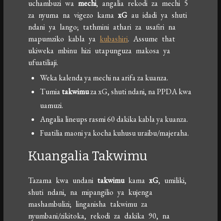
uchambuzi wa
mechi
, angalia rekodi za mechi 5
za nyuma na vigezo kama
xG
au idadi ya shuti
ndani ya lango; tathmini athari za usafiri na
mapumziko kabla ya
kubashiri
. Assume that
ukiweka mbinu hizi utapunguza makosa ya
ufuatiliaji.
Weka kalenda ya mechi na arifa za kuanza.
Tumia
takwimu
za xG, shuti ndani, na PPDA kwa
uamuzi.
Angalia lineups rasmi 60 dakika kabla ya kuanza.
Fuatilia maoni ya kocha kuhusu uraibu/majeraha.
Kuangalia Takwimu
Tazama kwa undani
takwimu
kama
xG
, umiliki,
shuti ndani, na mipangilio ya kujenga
mashambulizi; linganisha takwimu za
nyumbani/zikitoka, rekodi za dakika 90, na