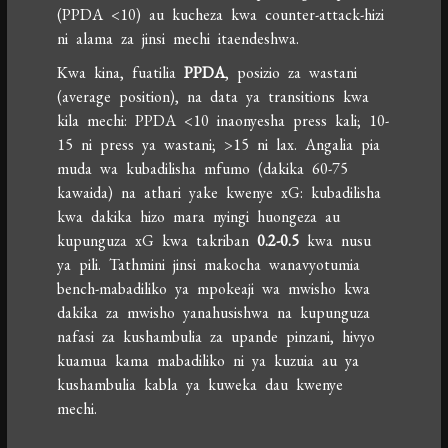
(PPDA <10) au kucheza kwa counter-attack-hizi
ni alama za jinsi mechi itaendeshwa.
Kwa kina, fuatilia
PPDA
, posizio za wastani
(average position), na data ya transitions kwa
kila mechi: PPDA <10 inaonyesha press kali; 10-
15 ni press ya wastani; >15 ni lax. Angalia pia
muda wa kubadilisha mfumo (dakika 60-75
kawaida) na athari yake kwenye xG: kubadilisha
kwa dakika hizo mara nyingi huongeza au
kupunguza xG kwa takriban
0.2-0.5
kwa nusu
ya pili. Tathmini jinsi makocha wanavyotumia
bench-mabadiliko ya mpokeaji wa mwisho kwa
dakika za mwisho yanahusishwa na kupunguza
nafasi za kushambulia za upande pinzani, hivyo
kuamua kama mabadiliko ni ya kuzuia au ya
kushambulia kabla ya kuweka dau kwenye
mechi.