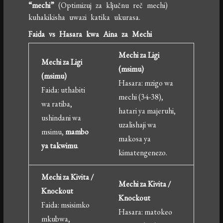
“mechi”
(Optimizuj za ključnu reč mechi)
kuhakikisha uwazi katika ukurasa.
Faida vs Hasara kwa Aina za Mechi
Mechi za Ligi
Mechi za Ligi
(msimu)
(msimu)
Hasara: mzigo wa
Faida: uthabiti
mechi (34-38),
wa ratiba,
hatari ya majeruhi,
ushindani wa
uzalishaji wa
msimu,
mambo
makosa ya
ya takwimu
.
kimatengenezo.
Mechi za Kivita /
Mechi za Kivita /
Knockout
Knockout
Faida: msisimko
Hasara: matokeo
mkubwa,