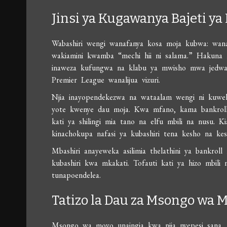
Jinsi ya Kugawanya Bajeti y
Wabashiri wengi wanafanya kosa moja kubwa: wa
wakiamini kwamba “mechi hii ni salama.” Hakuna m
inaweza kufungwa na klabu ya mwisho mwa jedwali
Premier League wanalijua vizuri.
Njia inayopendekezwa na wataalam wengi ni kuweka
yote kwenye dau moja. Kwa mfano, kama bankroll 
kati ya shilingi mia tano na elfu mbili na nusu. Ki
kinachokupa nafasi ya kubashiri tena kesho na ke
Mbashiri anayeweka asilimia thelathini ya bankrol
kubashiri kwa mkakati. Tofauti kati ya hizo mbili 
tunapoendelea.
Tatizo la Dau za Msongo wa M
Msongo wa moyo unaingia kwa njia nyepesi sana. 