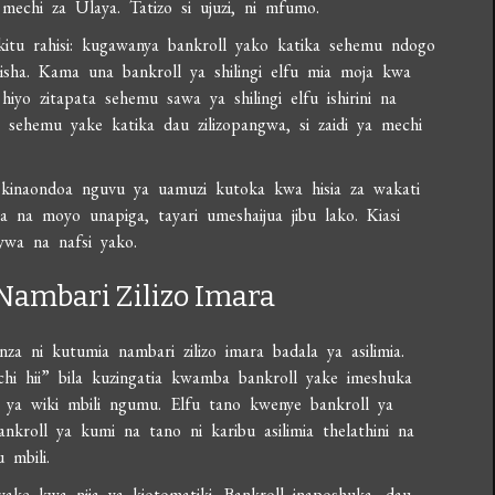
echi za Ulaya. Tatizo si ujuzi, ni mfumo.
itu rahisi: kugawanya bankroll yako katika sehemu ndogo
isha. Kama una bankroll ya shilingi elfu mia moja kwa
 zitapata sehemu sawa ya shilingi elfu ishirini na
a sehemu yake katika dau zilizopangwa, si zaidi ya mechi
inaondoa nguvu ya uamuzi kutoka kwa hisia za wakati
 na moyo unapiga, tayari umeshaijua jibu lako. Kiasi
wa na nafsi yako.
Nambari Zilizo Imara
a ni kutumia nambari zilizo imara badala ya asilimia.
i hii” bila kuzingatia kwamba bankroll yake imeshuka
 ya wiki mbili ngumu. Elfu tano kwenye bankroll ya
ankroll ya kumi na tano ni karibu asilimia thelathini na
 mbili.
 yake kwa njia ya kiotomatiki. Bankroll inaposhuka, dau