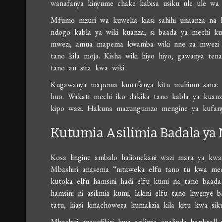
wanafanya kinyume chake kabisa usiku ule ule wa m
Mfumo mzuri wa kuweka kiasi sahihi unaanza na k
ndogo kabla ya wiki kuanza, si baada ya mechi ku
mwezi, amua mapema kwamba wiki nne za mwezi hiyo
tano kila moja. Kisha wiki hiyo hiyo, gawanya ten
tano au sita kwa wiki.
Kugawanya mapema kunafanya kitu muhimu sana: k
huo. Wakati mechi iko dakika tano kabla ya kuanza
kipo wazi. Hakuna mazungumzo mengine ya kufany
Kutumia Asilimia Badala ya 
Kosa lingine ambalo halionekani wazi mara ya kwanz
Mbashiri anasema “nitaweka elfu tano tu kwa mech
kutoka elfu hamsini hadi elfu kumi na tano baada
hamsini ni asilimia kumi, lakini elfu tano kwenye b
tatu, kiasi kinachoweza kumalizia kila kitu kwa siku
Mbashiri anayefikiri kwa asilimia analinda bankroll