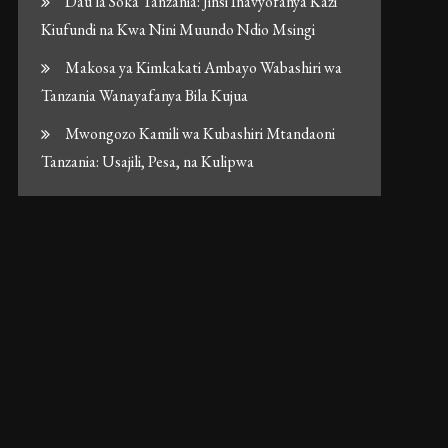
Dau la Soka Tanzania: Jinsi Inavyofanya Kazi
Kiufundi na Kwa Nini Muundo Ndio Msingi
Makosa ya Kimkakati Ambayo Wabashiri wa
Tanzania Wanayafanya Bila Kujua
Mwongozo Kamili wa Kubashiri Mtandaoni
Tanzania: Usajili, Pesa, na Kulipwa