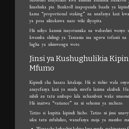
linashuka pia. Bankroll inapopanda baada ya kipin
kama “proportional staking” na unafanya kazi kwa s
ya pesa ulizokuwa nazo wiki iliyopita.
Hii ndiyo kanuni inayotumika na wabashiri wenye u
kwamba shilingi ya Tanzania ina nguvu tofauti na p
lugha ya ulimwengu wote.
Jinsi ya Kushughulikia Kipin
Mfumo
Kipindi cha hasara kitakuja. Hii si tishio wala on
anayefanya kazi ya muda mrefu lazima akubali. Hata
mbili au tatu ambapo kila uchambuzi wake unaone
Hii inaitwa “variance” na ni sehemu ya mchezo.
Tatizo si kupitia kipindi hicho. Tatizo ni jinsi un
siku tatu mfululizo, wanafanya moja ya mambo maw
Wanaacha kubashiri kabisa kwa muda, wakipoteza fu