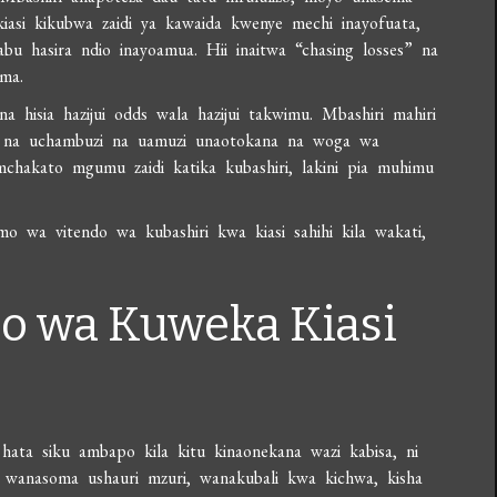
kiasi kikubwa zaidi ya kawaida kwenye mechi inayofuata,
bu hasira ndio inayoamua. Hii inaitwa “chasing losses” na
ima.
a hisia hazijui odds wala hazijui takwimu. Mbashiri mahiri
na na uchambuzi na uamuzi unaotokana na woga wa
 mchakato mgumu zaidi katika kubashiri, lakini pia muhimu
o wa vitendo wa kubashiri kwa kiasi sahihi kila wakati,
o wa Kuweka Kiasi
, hata siku ambapo kila kitu kinaonekana wazi kabisa, ni
a wanasoma ushauri mzuri, wanakubali kwa kichwa, kisha