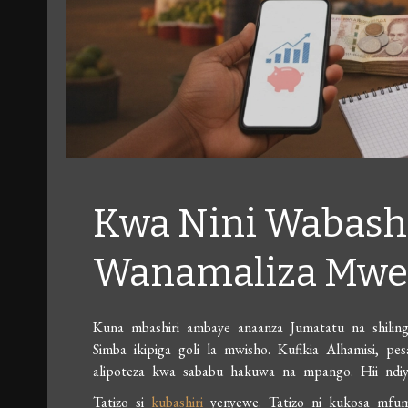
Kwa Nini Wabashi
Wanamaliza Mwezi
Kuna mbashiri ambaye anaanza Jumatatu na shilingi
Simba ikipiga goli la mwisho. Kufikia Alhamisi, p
alipoteza kwa sababu hakuwa na mpango. Hii ndiyo 
Tatizo si
kubashiri
yenyewe. Tatizo ni kukosa mfum