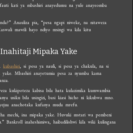
fauti kati ya mbashiri anayedumu na yule anayeomba
hinda?” Anauliza pia, “pesa ngapi niweke, na nitaweza
Maswali mawili hayo ndiyo msingi wa kila kitu
 Inahitaji Mipaka Yake
wa
kubashiri
, si pesa ya nauli, si pesa ya chakula, na si
aka yake. Mbashiri anayetumia pesa za nyumba kama
anza.
eza kukipoteza kabisa bila hata kulazimika kumwambia
ya usiku bila usingizi, basi kiasi hicho ni kikubwa mno.
ayejua anachotaka kufanya muda mrefu.
cha mechi, ina mipaka yake. Huvuki mstari wa pembeni
 Bankroll inaheshimiwa, haibadilishwi kila wiki kulingana