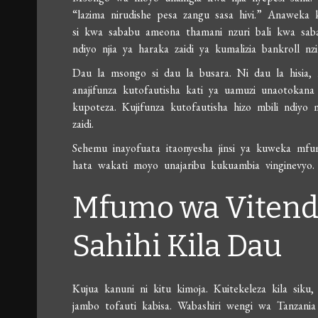
“lazima nirudishe pesa zangu sasa hivi.” Anaweka 
si kwa sababu ameona thamani nzuri bali kwa saba
ndiyo njia ya haraka zaidi ya kumalizia bankroll nz
Dau la msongo si dau la busara. Ni dau la hisia, n
anajifunza kutofautisha kati ya uamuzi unaotoka
kupoteza. Kujifunza kutofautisha hizo mbili ndiyo
zaidi.
Sehemu inayofuata itaonyesha jinsi ya kuweka mfum
hata wakati moyo unajaribu kukuambia vinginevyo.
Mfumo wa Vitend
Sahihi Kila Dau
Kujua kanuni ni kitu kimoja. Kuitekeleza kila siku
jambo tofauti kabisa. Wabashiri wengi wa Tanzani