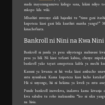
mada inayozungumzwa kidogo sana, lakini ndiyo to
mkopo kila wiki.
Mbashiri mwenye akili hajaulizi tu “timu gani itas
kupoteza kiasi gani bila kuathiri maisha yangu?” 
kinachofuata.
Bankroll ni Nini na Kwa Nini
Bankroll ni jumla ya pesa uliyotenga mahususi k
pesa ya bili. Ni kiasi tofauti kabisa, chenye mip
bankroll yake tayari amepoteza kabla ya mechi ku
Kanuni ya kwanza ni hii: weka kiasi ambacho unaw
mtu nyumbani. Kama kupoteza kiasi hicho kutakufan
Hii si unyonge, hii ni hekima ya kweli ya mtu an
Punde bankroll inawekwa, inakuwa kama kiwanja 
kwa sababu tu roho inakuambia “leo ni siku yangu.”
na hisia.