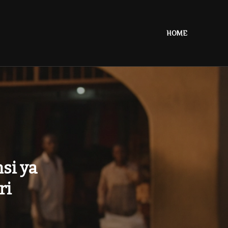
HOME
si ya
ri