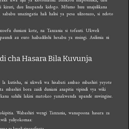
di kizuri, dau linapanda kidogo. Mfumo huu unajulikana
ababu unazingatia hali halisi ya pesa ulizonazo, si ndoto
zoefu duniani kote, na Tanzania si tofauti. Ukweli
aundi au euro haibadilishi hesabu ya msingi. Asilimia ni
di cha Hasara Bila Kuvunja
yo la kutisha, ni ukweli wa hisabati ambao mbashiri yeyote
 mbashiri bora zaidi duniani anapitia vipindi vya wiki
kana sahihi lakini matokeo yanakwenda upande mwingine.
avyokipitia. Wabashiri wengi Tanzania, wanapoona hasara za
ili yaliyokomaa:
rsa za kweli zinazofuata