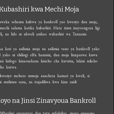
a Kubashiri kwa Mechi Moja
naweka sehemu kubwa ya bankroll yao kwenye dau moja,
echi salama katika kubashiri. Hata timu inayoongoza ligi
, na hilo ni ukweli ambao wabashiri wa Tanzania
 kati ya asilimia moja na asilimia tano ya bankroll yako
yako ni shilingi elfu hamsini, dau moja linapaswa kuwa
asi kidogo kinaonekana kisicho cha kuvutia, lakini ndicho
sho kutwa.
l kwenye mchezo mmoja anacheza kamari ya kweli, si
ni muhimu sana, na itajadiliwa kwa kina zaidi
oyo na Jinsi Zinavyoua Bankroll
Mbashiri anapoteza dau tatu mfululizo, moyo unasema