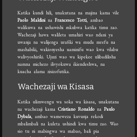
Katika kundi hili, unakutana na majina kama vile
Paolo Maldini
na
Francesco Totti
, ambao
walikuwa na ushawishi mkubwa katika timu zao.
Wachezaji hawa walileta umahiri wao ndani ya
uwanja na walijenga urafiki wa muda mrefu na
mashabiki, wakionyesha uaminifu wao kwa vilabu
walivyoshiriki. Ujuzi wao wa kipekee ulibadilisha
namna michezo ilivyokuwa ikiendeshwa, na
kuacha alama zisizofutika.
Wachezaji wa Kisasa
Katika ulimwengu wa soka wa kisasa, unakutana
na wachezaji kama
Cristiano Ronaldo
na
Paulo
Dybala
, ambao wameweza kuvunja rekodi
mbalimbali na kuleta ushindi kwa timu zao. Wao
sio tu ni mabingwa wa mabao, bali pia