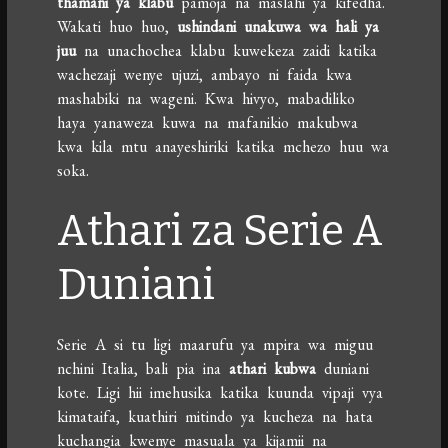
thamani ya klabu
pamoja na maslahi ya kifedha.
Wakati huo huo,
ushindani unakuwa wa hali ya
juu
na unachochea klabu kuwekeza zaidi katika
wachezaji wenye ujuzi, ambayo ni faida kwa
mashabiki na wageni. Kwa hivyo, mabadiliko
haya yanaweza kuwa na mafanikio makubwa
kwa kila mtu anayeshiriki katika mchezo huu wa
soka.
Athari za Serie A
Duniani
Serie A si tu ligi maarufu ya mpira wa miguu
nchini Italia, bali pia ina
athari kubwa
duniani
kote. Ligi hii imehusika katika kuunda vipaji vya
kimataifa, kuathiri mitindo ya kucheza na hata
kuchangia kwenye masuala ya kijamii na