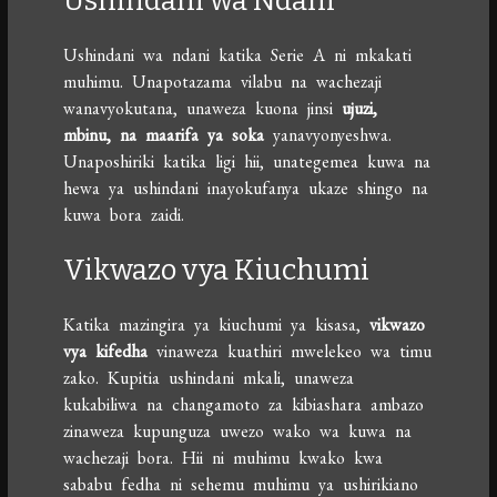
Ushindani wa Ndani
Ushindani wa ndani katika Serie A ni mkakati
muhimu. Unapotazama vilabu na wachezaji
wanavyokutana, unaweza kuona jinsi
ujuzi,
mbinu, na maarifa ya soka
yanavyonyeshwa.
Unaposhiriki katika ligi hii, unategemea kuwa na
hewa ya ushindani inayokufanya ukaze shingo na
kuwa bora zaidi.
Vikwazo vya Kiuchumi
Katika mazingira ya kiuchumi ya kisasa,
vikwazo
vya kifedha
vinaweza kuathiri mwelekeo wa timu
zako. Kupitia ushindani mkali, unaweza
kukabiliwa na changamoto za kibiashara ambazo
zinaweza kupunguza uwezo wako wa kuwa na
wachezaji bora. Hii ni muhimu kwako kwa
sababu fedha ni sehemu muhimu ya ushirikiano