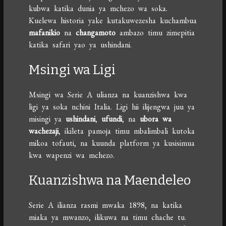
kubwa katika dunia ya mchezo wa soka.
Kuelewa historia yake kutakuwezesha kuchambua
mafanikio
na
changamoto
ambazo timu zimepitia
katika safari yao ya ushindani.
Msingi wa Ligi
Msingi wa Serie A ulianza na kuanzishwa kwa
ligi ya soka nchini Italia. Ligi hii ilijengwa juu ya
misingi ya
ushindani
,
ufundi
, na
ubora wa
wachezaji
, ikileta pamoja timu mbalimbali kutoka
mikoa tofauti, na kuunda platform ya kusisimua
kwa wapenzi wa mchezo.
Kuanzishwa na Maendeleo
Serie A ilianza rasmi mwaka 1898, na katika
miaka ya mwanzo, ilikuwa na timu chache tu.