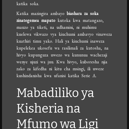
katika soka.
Katika mazingira ambayo
biashara za soka
zinategemea mapato
kutoka kwa matangazo,
mauzo ya tiketi, na udhamini, ni muhimu
kuelewa vikwazo vya kiuchumi ambavyo vinaweza
kuathiri timu yako. Hali ya kiuchumi inaweza
kupelekea ukosefu wa rasilimali za kutosha, na
hivyo kupunguza uwezo wa kununua wachezaji
wenye ujuzi wa juu. Kwa hivyo, kuboresha njia
zako za kifedha ni kitu cha msingi, ili uweze
kushindanisha kwa ufanisi katika Serie A.
Mabadiliko ya
Kisheria na
Mfumo wa Ligi