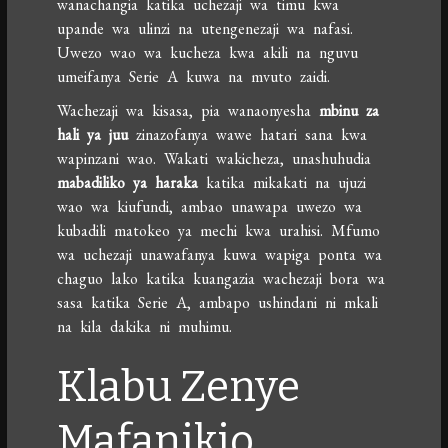
wanachangia katika uchezaji wa timu kwa
upande wa ulinzi na utengenezaji wa nafasi.
Uwezo wao wa kucheza kwa akili na nguvu
umeifanya Serie A kuwa na mvuto zaidi.
Wachezaji wa kisasa, pia wanaonyesha
mbinu za
hali ya juu
zinazofanya wawe hatari sana kwa
wapinzani wao. Wakati wakicheza, unashuhudia
mabadiliko ya haraka
katika mikakati na ujuzi
wao wa kiufundi, ambao unawapa uwezo wa
kubadili matokeo ya mechi kwa urahisi. Mfumo
wa uchezaji unawafanya kuwa wapiga ponta wa
chaguo lako katika kuangazia wachezaji bora wa
sasa katika Serie A, ambapo ushindani ni mkali
na kila dakika ni muhimu.
Klabu Zenye
Mafanikio