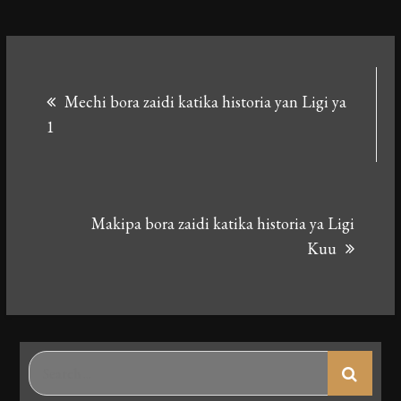
Post
Mechi bora zaidi katika historia yan Ligi ya
navigation
1
Makipa bora zaidi katika historia ya Ligi
Kuu
Search
for: