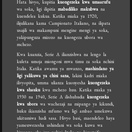
Hata hivyo, kupitia
kuongezeka kwa umaarufu
wa soka, ligi ilipitia
mabadiliko makubwa
na
kuendelea kukua. Katika miaka ya 1920,
ilijulikana kama Campionato Italiano, na ilipata
usajili wa makampuni mengine mengi ya soka,
yakipunguza mizozo na kuongeza ubora wa
mchezo.
Kwa kuanzia, Serie A ilianzishwa na lengo la
kuleta umoja miongoni mwa timu za soka nchini
Italia. Katika awamu ya mwanzo,
mashindano ya
ligi yalikuwa ya chini sana
, lakini kadri miaka
ilivyopita, umma ulianza kuonyesha
kuongezeka
kwa shauku
kwa mchezo huu. Katika miaka ya
1930 na 1940, Serie A ilishuhudia
kuongezeka
kwa ubora
wa wachezaji na mipango ya kikundi,
huku ikianzisha mfumo wa ligi ambao umekuwa
ukitumiwa hadi sasa. Hivyo basi, maendeleo haya
yameuwezesha ushindani wa soka kuwa wa