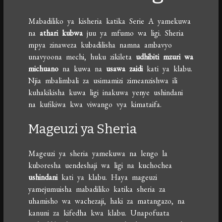
Mabadiliko ya kisheria katika Serie A yamekuwa
na
athari kubwa
juu ya mfumo wa ligi. Sheria
mpya zinaweza kubadilisha namna ambavyo
unavyoona mechi, huku zikileta
udhibiti mzuri wa
michuano
na kuwa na
usawa zaidi
kati ya klabu.
Njia mbalimbali za usimamizi zimeanzishwa ili
kuhakikisha kuwa ligi inakuwa yenye ushindani
na kufikiwa kwa viwango vya kimataifa.
Mageuzi ya Sheria
Mageuzi ya sheria yamekuwa na lengo la
kuboresha uendeshaji wa ligi na kuchochea
ushindani
kati ya klabu. Haya mageuzi
yamejumuisha mabadiliko katika sheria za
uhamisho wa wachezaji, haki za matangazo, na
kanuni za kifedha kwa klabu. Unapofuata