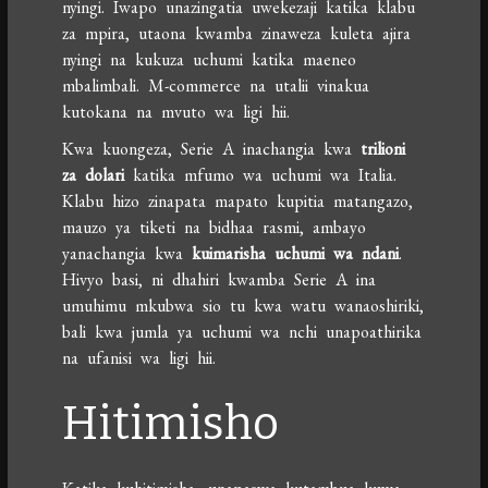
nyingi. Iwapo unazingatia uwekezaji katika klabu
za mpira, utaona kwamba zinaweza kuleta ajira
nyingi na kukuza uchumi katika maeneo
mbalimbali. M-commerce na utalii vinakua
kutokana na mvuto wa ligi hii.
Kwa kuongeza, Serie A inachangia kwa
trilioni
za dolari
katika mfumo wa uchumi wa Italia.
Klabu hizo zinapata mapato kupitia matangazo,
mauzo ya tiketi na bidhaa rasmi, ambayo
yanachangia kwa
kuimarisha uchumi wa ndani
.
Hivyo basi, ni dhahiri kwamba Serie A ina
umuhimu mkubwa sio tu kwa watu wanaoshiriki,
bali kwa jumla ya uchumi wa nchi unapoathirika
na ufanisi wa ligi hii.
Hitimisho