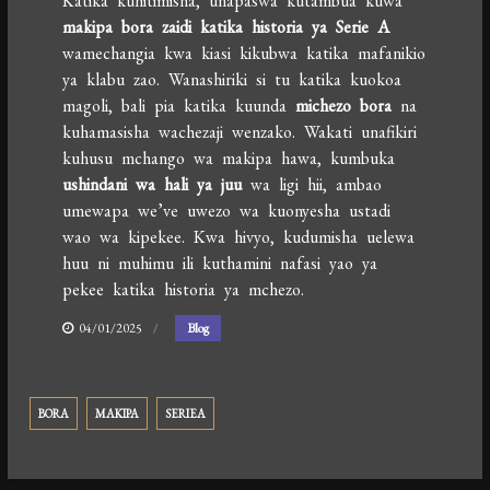
Katika kuhitimisha, unapaswa kutambua kuwa
makipa bora zaidi katika historia ya Serie A
wamechangia kwa kiasi kikubwa katika mafanikio
ya klabu zao. Wanashiriki si tu katika kuokoa
magoli, bali pia katika kuunda
michezo bora
na
kuhamasisha wachezaji wenzako. Wakati unafikiri
kuhusu mchango wa makipa hawa, kumbuka
ushindani wa hali ya juu
wa ligi hii, ambao
umewapa we’ve uwezo wa kuonyesha ustadi
wao wa kipekee. Kwa hivyo, kudumisha uelewa
huu ni muhimu ili kuthamini nafasi yao ya
pekee katika historia ya mchezo.
04/01/2025
Blog
BORA
MAKIPA
SERIEA