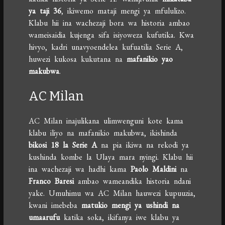
ya taji 36
, ikiwemo mataji mengi ya mfululizo.
Klabu hii ina wachezaji bora wa historia ambao
wameisaidia kujenga sifa isiyoweza kufutika. Kwa
hivyo, kadri unavyoendelea kufuatilia Serie A,
huwezi kukosa kukutana na
mafanikio yao
makubwa
.
AC Milan
AC Milan inajulikana ulimwenguni kote kama
klabu iliyo na mafanikio makubwa, ikishinda
bikosi 18 la Serie A
na pia ikiwa na rekodi ya
kushinda kombe la Ulaya mara nyingi. Klabu hii
ina wachezaji wa hadhi kama
Paolo Maldini
na
Franco Baresi
ambao wameandika historia ndani
yake. Umuhimu wa AC Milan hauwezi kupuuzia,
kwani imebeba
matukio mengi ya ushindi na
umaarufu
katika soka, ikifanya iwe klabu ya