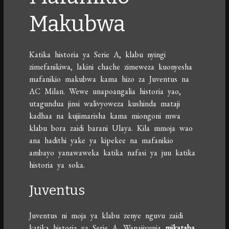
Makubwa
Katika historia ya Serie A, klabu nyingi
zimefanikiwa, lakini chache zimeweza kuonyesha
mafanikio makubwa kama hizo za Juventus na
AC Milan. Wewe unapoangalia historia yao,
utagundua jinsi walivyoweza kushinda mataji
kadhaa na kujiimarisha kama miongoni mwa
klabu bora zaidi barani Ulaya. Kila mmoja wao
ana hadithi yake ya kipekee na mafanikio
ambayo yanawaweka katika nafasi ya juu katika
historia ya soka.
Juventus
Juventus ni moja ya klabu zenye nguvu zaidi
katika historia ya Serie A. Wanajivunia
mikataba