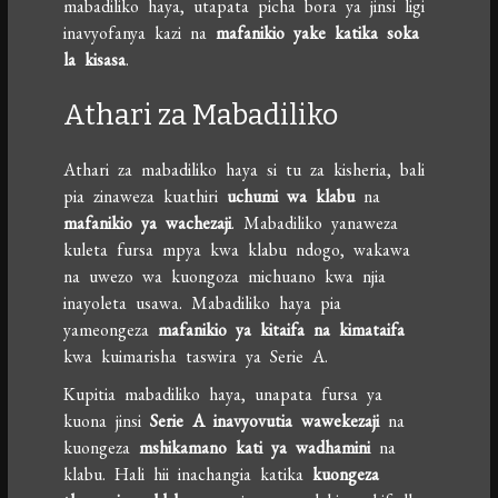
mabadiliko haya, utapata picha bora ya jinsi ligi
inavyofanya kazi na
mafanikio yake katika soka
la kisasa
.
Athari za Mabadiliko
Athari za mabadiliko haya si tu za kisheria, bali
pia zinaweza kuathiri
uchumi wa klabu
na
mafanikio ya wachezaji
. Mabadiliko yanaweza
kuleta fursa mpya kwa klabu ndogo, wakawa
na uwezo wa kuongoza michuano kwa njia
inayoleta usawa. Mabadiliko haya pia
yameongeza
mafanikio ya kitaifa na kimataifa
kwa kuimarisha taswira ya Serie A.
Kupitia mabadiliko haya, unapata fursa ya
kuona jinsi
Serie A inavyovutia wawekezaji
na
kuongeza
mshikamano kati ya wadhamini
na
klabu. Hali hii inachangia katika
kuongeza