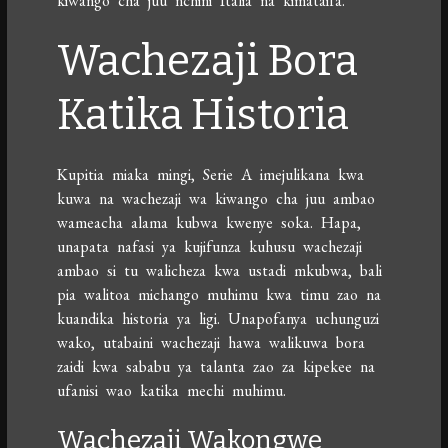
kiwango cha juu nchini Italia na kimataifa.
Wachezaji Bora
Katika Historia
Kupitia miaka mingi, Serie A imejulikana kwa
kuwa na wachezaji wa kiwango cha juu ambao
wameacha alama kubwa kwenye soka. Hapa,
unapata nafasi ya kujifunza kuhusu wachezaji
ambao si tu walicheza kwa ustadi mkubwa, bali
pia walitoa michango muhimu kwa timu zao na
kuandika historia ya ligi. Unapofanya uchunguzi
wako, utabaini wachezaji hawa walikuwa bora
zaidi kwa sababu ya talanta zao za kipekee na
ufanisi wao katika mechi muhimu.
Wachezaji Wakongwe