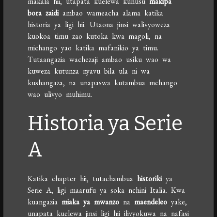
makala hii, utapata kuelewa kuhusu
makipa
bora zaidi
ambao wameacha alama katika
historia ya ligi hii. Utaona jinsi walivyoweza
kuokoa timu zao kutoka kwa magoli, na
michango yao katika mafanikio ya timu.
Tutaangazia wachezaji ambao usiku wao wa
kuweza kutunza nyavu bila ula ni wa
kushangaza, na unapaswa kutambua mchango
wao ulivyo muhimu.
Historia ya Serie
A
Katika chapter hii, tutachambua
historiki
ya
Serie A, ligi maarufu ya soka nchini Italia. Kwa
kuangazia
miaka ya mwanzo
na
maendeleo
yake,
unapata kuelewa jinsi ligi hii ilivyokuwa na nafasi