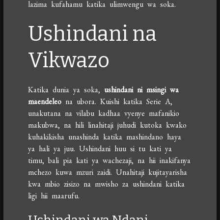
lazima kufahamu katika ulimwengu wa soka.
Ushindani na
Vikwazo
Katika dunia ya soka,
ushindani ni msingi wa
maendeleo
na ubora. Kuishi katika Serie A,
unakutana na vilabu kadhaa vyenye mafanikio
makubwa, na hili linahitaji juhudi kutoka kwako
kuhakikisha unashinda katika mashindano haya
ya hali ya juu. Ushindani huu si tu kati ya
timu, bali pia kati ya wachezaji, na hii inakifanya
mchezo kuwa mzuri zaidi. Unahitaji kujitayarisha
kwa mbio zisizo na mwisho za ushindani katika
ligi hii maarufu.