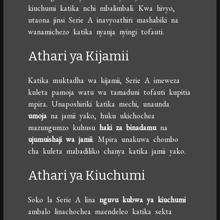
kiuchumi katika nchi mbalimbali. Kwa hivyo,
utaona jinsi Serie A inavyoathiri mashabiki na
wanamichezo katika nyanja nyingi tofauti.
Athari ya Kijamii
Katika muktadha wa kijamii, Serie A imeweza
kuleta pamoja watu wa tamaduni tofauti kupitia
mpira. Unaposhiriki katika mechi, unaunda
umoja
na jamii yako, huku ukichochea
mazungumzo kuhusu
haki za binadamu
na
ujumuishaji wa jamii
. Mpira unakuwa chombo
cha kuleta mabadiliko chanya katika jamii yako.
Athari ya Kiuchumi
Soko la Serie A lina
nguvu kubwa ya kiuchumi
ambalo linachochea maendeleo katika sekta