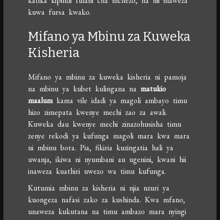
katika kipindi fulani cha mchezo, na hii inaweza
kuwa fursa kwako.
Mifano ya Mbinu za Kuweka
Kisheria
Mifano ya mbinu za kuweka kisheria ni pamoja
na mbinu ya kubet kulingana na
matukio
maalum
kama vile idadi ya magoli ambayo timu
hizo zimepata kwenye mechi zao za awali.
Kuweka dau kwenye mechi zinazohusisha timu
zenye rekodi ya kufunga magoli mara kwa mara
ni mbinu bora. Pia, fikiria kuzingatia hali ya
uwanja, ikiwa ni nyumbani au ugenini, kwani hii
inaweza kuathiri uwezo wa timu kufunga.
Kutumia mbinu za kisheria ni njia nzuri ya
kuongeza nafasi zako za kushinda. Kwa mfano,
unaweza kukutana na timu ambazo mara nyingi