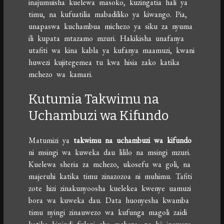
inajumuisha kuelewa masoko, kuzingatia hali ya
timu, na kufuatilia mabadiliko ya kiwango. Pia,
unapaswa kuchambua michezo ya siku za nyuma
ili kupata mtazamo mzuri. Hakikisha unafanya
utafiti wa kina kabla ya kufanya maamuzi, kwani
huwezi kujitegemea tu kwa hisia zako katika
mchezo wa kamari.
Kutumia Takwimu na
Uchambuzi wa Kifundo
Matumizi ya
takwimu na uchambuzi wa kifundo
ni msingi wa kuweka dau lililo na msingi mzuri.
Kuelewa sheria za mchezo, ukosefu wa goli, na
majeruhi katika timu zinazozoa ni muhimu. Tafiti
zote hizi zinakunyoosha kuelekea kwenye uamuzi
bora wa kuweka dau. Data huonyesha kwamba
timu nyingi zinauwezo wa kufunga magoli zaidi