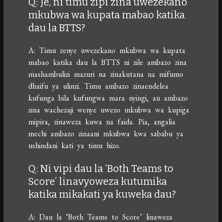
Q: Je, ni timu zipi zina uwezekano
mkubwa wa kupata mabao katika
dau la BTTS?
A: Timu zenye uwezekano mkubwa wa kupata
mabao katika dau la BTTS ni zile ambazo zina
mashambulizi mazuri na zinakutana na mifumo
dhaifu ya ulinzi. Timu ambazo zinaendelea
kufunga bila kufungwa mara nyingi, au ambazo
zina wachezaji wenye uwezo mkubwa wa kupiga
mipira, zinaweza kuwa na faida. Pia, angalia
mechi ambazo zinaani mkubwa kwa sababu ya
ushindani kati ya timu hizo.
Q: Ni vipi dau la ‘Both Teams to
Score’ linavyoweza kutumika
katika mikakati ya kuweka dau?
A: Dau la ‘Both Teams to Score’ linaweza