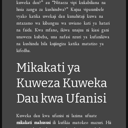
kuweka dau?” au “Nitaeza vipi kukabiliana na
hisia zangu za kushindwa?” Kujua vipaumbele
vyako katika uwekaji dau kunahitaji kuwa na
mtazamo wa kibangua wa uwiano kati ya hatari
na faida. Kwa mfano, ikiwa unajua ni kiasi gani
unaweza kubeba, una nafasi nzuri ya kufanikiwa
na kushinda bila kujiingiza katika matatizo ya
kifedha.
Mikakati ya
Kuweza Kuweka
Dau kwa Ufanisi
Kuweka dau kwa ufanisi ni lazima ufuate
mikakati mahususi
ili kufikia matokeo mazuri. Hii