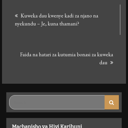
Post
Kuweka dau kwenye kadi za njano na
navigation
nyekundu – Je, kuna thamani?
Faida na hatari za kutumia bonasi za kuweka
dau
Search
for:
Machapisho ya Hivi Karibuni