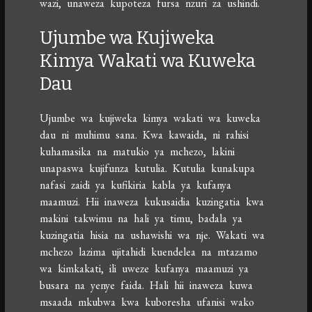
wazi, unaweza kupoteza fursa nzuri za ushindi.
Ujumbe wa Kujiweka
Kimya Wakati wa Kuweka
Dau
Ujumbe wa kujiweka kimya wakati wa kuweka
dau ni muhimu sana. Kwa kawaida, ni rahisi
kuhamasika na matukio ya mchezo, lakini
unapaswa kujifunza kutulia. Kutulia kunakupa
nafasi zaidi ya kufikiria kabla ya kufanya
maamuzi. Hii inaweza kukusaidia kuzingatia kwa
makini takwimu na hali ya timu, badala ya
kuzingatia hisia na ushawishi wa nje. Wakati wa
mchezo lazima ujitahidi kuendelea na mtazamo
wa kimkakati, ili uweze kufanya maamuzi ya
busara na yenye faida. Hali hii inaweza kuwa
msaada mkubwa kwa kuboresha ufanisi wako