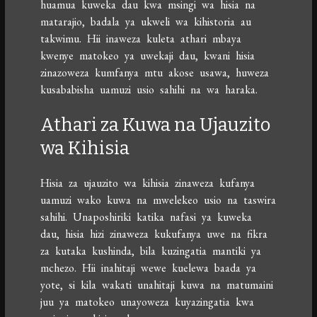
huamua kuweka dau kwa msingi wa hisia na
matarajio, badala ya ukweli wa kihistoria au
takwimu. Hii inaweza kuleta athari mbaya
kwenye matokeo ya uwekaji dau, kwani hisia
zinazoweza kumfanya mtu akose usawa, huweza
kusababisha uamuzi usio sahihi na wa haraka.
Athari za Kuwa na Ujauzito
wa Kihisia
Hisia za ujauzito wa kihisia zinaweza kufanya
uamuzi wako kuwa na mwelekeo usio na taswira
sahihi. Unaposhiriki katika nafasi ya kuweka
dau, hisia hizi zinaweza kukufanya uwe na fikra
za kutaka kushinda, bila kuzingatia mantiki ya
mchezo. Hii inahitaji wewe kuelewa baada ya
yote, si kila wakati unahitaji kuwa na matumaini
juu ya matokeo unayoweza kuyazingatia kwa