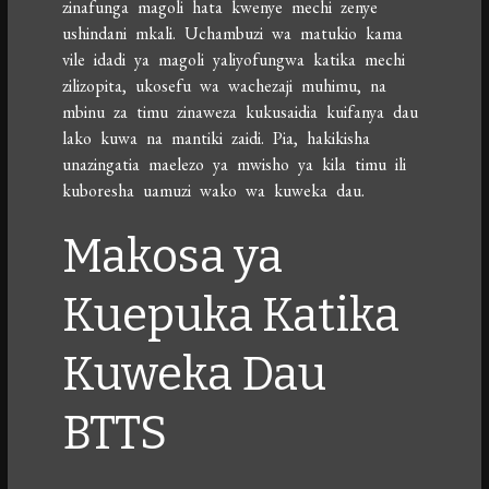
zinafunga magoli hata kwenye mechi zenye
ushindani mkali. Uchambuzi wa matukio kama
vile idadi ya magoli yaliyofungwa katika mechi
zilizopita, ukosefu wa wachezaji muhimu, na
mbinu za timu zinaweza kukusaidia kuifanya dau
lako kuwa na mantiki zaidi. Pia, hakikisha
unazingatia maelezo ya mwisho ya kila timu ili
kuboresha uamuzi wako wa kuweka dau.
Makosa ya
Kuepuka Katika
Kuweka Dau
BTTS