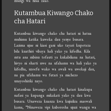
msingi wa hisia zako.
Kutambua Kiwango Chako
cha Hatari
Kutambua kiwango chako cha hatari ni hatua
muhimu katika kuweka dau yenye busara.
Lazima ujue ni kiasi gani uko tayari kupoteza
bila kuathiri vibaya hali yako ya kifedha. Kila
mtu ana mbinu tofauti ya kukabiliana na hatari,
hivyo ni sharti uwe na ufahamu wa hali yako ya
kifedha, uzoefu wako wa awali wa uwekaji dau,
na pia ufahamu wa futari ya michezo
unayoshiriki nayo.
Kutambua kiwango chako cha hatari kinakupa
nafasi ya kupanga mikakati yako ya dau kwa
busara. Unaweza kuanza kwa kujiuliza maswali
kama, “Ninaweza vipi kuboresha ujuzi wangu wa