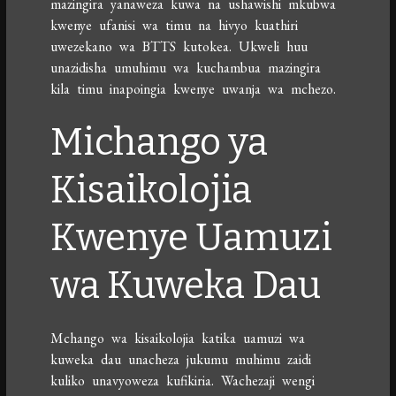
mazingira yanaweza kuwa na ushawishi mkubwa
kwenye ufanisi wa timu na hivyo kuathiri
uwezekano wa BTTS kutokea. Ukweli huu
unazidisha umuhimu wa kuchambua mazingira
kila timu inapoingia kwenye uwanja wa mchezo.
Michango ya
Kisaikolojia
Kwenye Uamuzi
wa Kuweka Dau
Mchango wa kisaikolojia katika uamuzi wa
kuweka dau unacheza jukumu muhimu zaidi
kuliko unavyoweza kufikiria. Wachezaji wengi