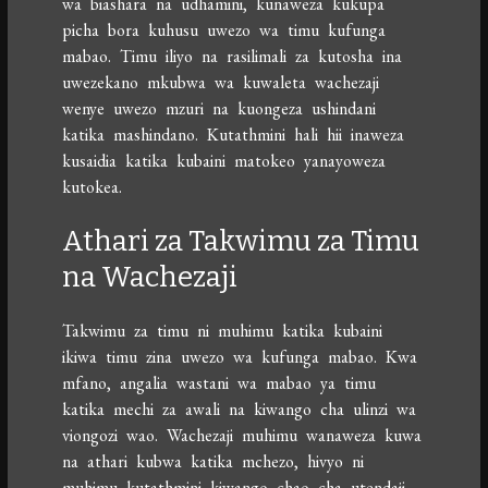
wa biashara na udhamini, kunaweza kukupa
picha bora kuhusu uwezo wa timu kufunga
mabao. Timu iliyo na rasilimali za kutosha ina
uwezekano mkubwa wa kuwaleta wachezaji
wenye uwezo mzuri na kuongeza ushindani
katika mashindano. Kutathmini hali hii inaweza
kusaidia katika kubaini matokeo yanayoweza
kutokea.
Athari za Takwimu za Timu
na Wachezaji
Takwimu za timu ni muhimu katika kubaini
ikiwa timu zina uwezo wa kufunga mabao. Kwa
mfano, angalia wastani wa mabao ya timu
katika mechi za awali na kiwango cha ulinzi wa
viongozi wao. Wachezaji muhimu wanaweza kuwa
na athari kubwa katika mchezo, hivyo ni
muhimu kutathmini kiwango chao cha utendaji,