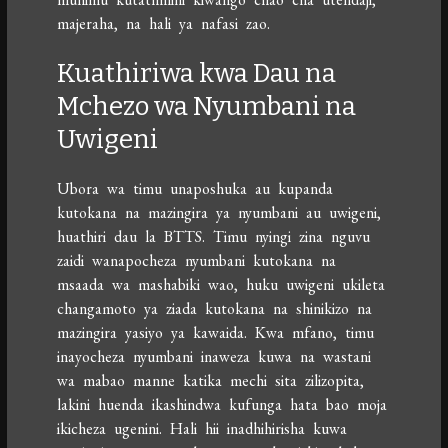
majeraha, na hali ya nafasi zao.
Kuathiriwa kwa Dau na
Mchezo wa Nyumbani na
Uwigeni
Ubora wa timu unaposhuka au kupanda
kutokana na mazingira ya nyumbani au uwigeni,
huathiri dau la BTTS. Timu nyingi zina nguvu
zaidi wanapocheza nyumbani kutokana na
msaada wa mashabiki wao, huku uwigeni ukileta
changamoto ya ziada kutokana na shinikizo na
mazingira yasiyo ya kawaida. Kwa mfano, timu
inayocheza nyumbani inaweza kuwa na wastani
wa mabao manne katika mechi sita zilizopita,
lakini huenda ikashindwa kufunga hata bao moja
ikicheza ugenini. Hali hii inadhihirisha kuwa