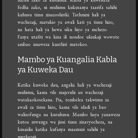
fedha zako, ni muhimu kukusanya taarifa sahihi
kuhusu timu zinazoshiriki. Tathmini hali ya
wachezaji, matukio ya awali kati ya timu hizo,
na hata hali ya hewa siku hiyo ya mchezo.
Fanya utafiti wa kina ili uondoe ukiukaji wowote
ambao unaweza kuathiri matokeo.
Mambo ya Kuangalia Kabla
ya Kuweka Dau
Katika kuweka dau, angalia hali ya wachezaji
muhimu, kama vile majeruhi au wachezaji
watakaokosekana. Pia, tembelea takwimu za
awali za timu hizo, kama vile idadi ya bao
walizofunga na kuruhusu. Mambo haya yanaweza
kutoa mwanga wa jinsi timu zinavyocheza, na
kusaidia katika kufanya maamuzi sahihi ya
uwekezaji.