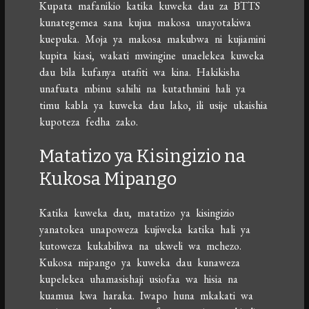
Kupata mafanikio katika kuweka dau za BTTS
kunategemea sana kujua makosa unayotakiwa
kuepuka. Moja ya makosa makubwa ni kujiamini
kupita kiasi, wakati mwingine unaelekea kuweka
dau bila kufanya utafiti wa kina. Hakikisha
unafuata mbinu sahihi na kutathmini hali ya
timu kabla ya kuweka dau lako, ili usije ukaishia
kupoteza fedha zako.
Matatizo ya Kisingizio na
Kukosa Mipango
Katika kuweka dau, matatizo ya kisingizio
yanatokea unapoweza kujiweka katika hali ya
kutoweza kukabiliwa na ukweli wa mchezo.
Kukosa mipango ya kuweka dau kunaweza
kupelekea uhamasishaji usiofaa wa hisia na
kuamua kwa haraka. Iwapo huna mkakati wa