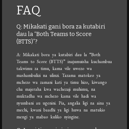
FAQ
Q: Mikakati gani bora za kutabiri
dau la “Both Teams to Score
(BTTS)”?
A: Mikakati bora ya kutabiri dau la “Both
Teams to Score (BTTS)” inajumuisha kuchambua
takwimu za timu, kama vile uwezo wa
mashambulizi na ulinzi. Tazama matokeo ya
mchezo wa zamani kati ya timu hizo, kiwango
cha majeraha kwa wachezaji muhimu, na
muktadha wa mchezo kama vile hadi wa
nyumbani au ugenini. Pia, angalia ligi na aina ya
mechi, kwani baadhi ya ligi huwa na matukio
mengi ya mabao kuliko nyingine.