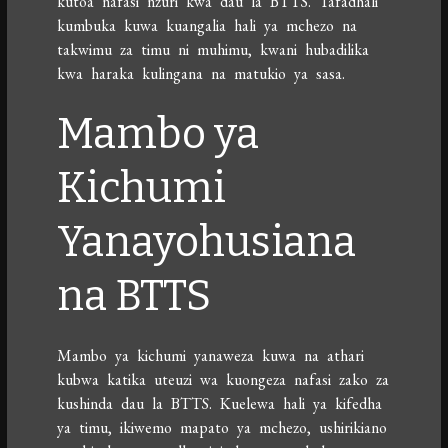
kutoa nafasi nzuri kwa dau la BTTS. Tafadhali
kumbuka kuwa kuangalia hali ya mchezo na
takwimu za timu ni muhimu, kwani hubadilika
kwa haraka kulingana na matukio ya sasa.
Mambo ya
Kichumi
Yanayohusiana
na BTTS
Mambo ya kichumi yanaweza kuwa na athari
kubwa katika uteuzi wa kuongeza nafasi zako za
kushinda dau la BTTS. Kuelewa hali ya kifedha
ya timu, ikiwemo mapato ya mchezo, ushirikiano