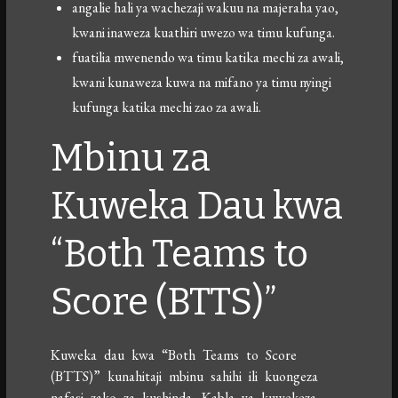
angalie hali ya wachezaji wakuu na majeraha yao,
kwani inaweza kuathiri uwezo wa timu kufunga.
fuatilia mwenendo wa timu katika mechi za awali,
kwani kunaweza kuwa na mifano ya timu nyingi
kufunga katika mechi zao za awali.
Mbinu za
Kuweka Dau kwa
“Both Teams to
Score (BTTS)”
Kuweka dau kwa “Both Teams to Score
(BTTS)” kunahitaji mbinu sahihi ili kuongeza
nafasi zako za kushinda. Kabla ya kuwekeza