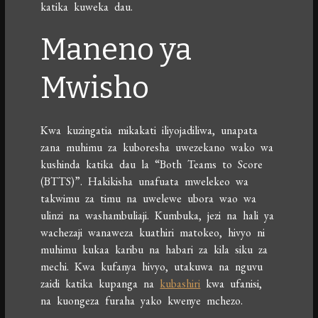
katika kuweka dau.
Maneno ya
Mwisho
Kwa kuzingatia mikakati iliyojadiliwa, unapata
zana muhimu za kuboresha uwezekano wako wa
kushinda katika dau la “Both Teams to Score
(BTTS)”. Hakikisha unafuata mwelekeo wa
takwimu za timu na uwelewe ubora wao wa
ulinzi na washambuliaji. Kumbuka, jezi na hali ya
wachezaji wanaweza kuathiri matokeo, hivyo ni
muhimu kukaa karibu na habari za kila siku za
mechi. Kwa kufanya hivyo, utakuwa na nguvu
zaidi katika kupanga na
kubashiri
kwa ufanisi,
na kuongeza furaha yako kwenye mchezo.