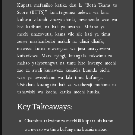
Kupata mafanikio katika dau la “Both Teams to
Score (BTTS)” kunategemea uelewa wa kina
kuhusu vikundi vinavyoshiriki, mwenendo wao wa
hivi karibuni, na hali ya uwanja. Mifano ya
mechi zinazovutia, kama vile zile kati ya timu
zenye mashambulizi makali na ulinzi dhaifu,
inaweza kutoa mwangaza wa jinsi unavyoweza
kufanikiwa. Mara nyingi, kuangalia takwimu za
mabao yaliyofungwa na timu hizo kwenye mechi
zao za awali kunaweza kusaidia kuunda picha
wazi ya uwezekano wa kila timu kufunga.
Usisahau kuzingatia hali za wachezaji muhimu na
ushawishi wa kocha katika mechi husika.
Key Takeaways:
Chambua takwimu za mechi ili kupata ufahamu
wa uwezo wa timu kufunga na kuzuia mabao.