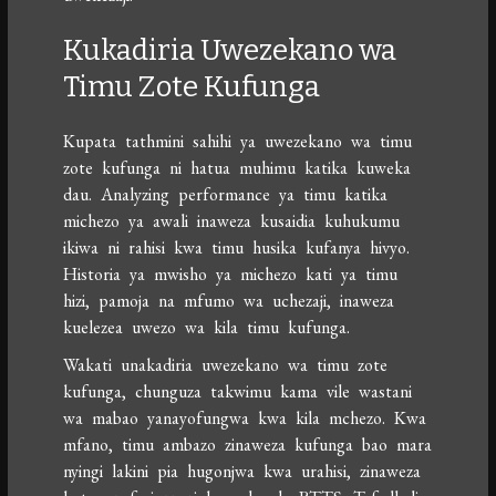
Kukadiria Uwezekano wa
Timu Zote Kufunga
Kupata tathmini sahihi ya uwezekano wa timu
zote kufunga ni hatua muhimu katika kuweka
dau. Analyzing performance ya timu katika
michezo ya awali inaweza kusaidia kuhukumu
ikiwa ni rahisi kwa timu husika kufanya hivyo.
Historia ya mwisho ya michezo kati ya timu
hizi, pamoja na mfumo wa uchezaji, inaweza
kuelezea uwezo wa kila timu kufunga.
Wakati unakadiria uwezekano wa timu zote
kufunga, chunguza takwimu kama vile wastani
wa mabao yanayofungwa kwa kila mchezo. Kwa
mfano, timu ambazo zinaweza kufunga bao mara
nyingi lakini pia hugonjwa kwa urahisi, zinaweza