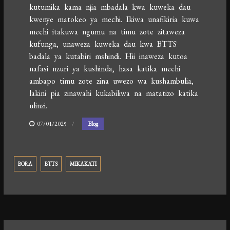
kutumika kama njia mbadala kwa kuweka dau
kwenye matokeo ya mechi. Ikiwa unafikiria kuwa
mechi itakuwa ngumu na timu zote zitaweza
kufunga, unaweza kuweka dau kwa BTTS
badala ya kutabiri mshindi. Hii inaweza kutoa
nafasi nzuri ya kushinda, hasa katika mechi
ambapo timu zote zina uwezo wa kushambulia,
lakini pia zinawahi kukabiliwa na matatizo katika
ulinzi.
07/01/2025
Blog
BORA
BTTS
MIKAKATI