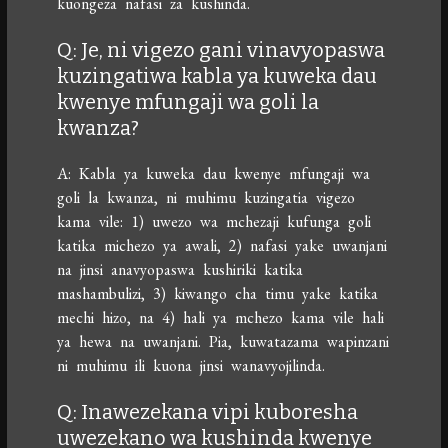
kuongeza nafasi za kushinda.
Q: Je, ni vigezo gani vinavyopaswa
kuzingatiwa kabla ya kuweka dau
kwenye mfungaji wa goli la
kwanza?
A: Kabla ya kuweka dau kwenye mfungaji wa
goli la kwanza, ni muhimu kuzingatia vigezo
kama vile: 1) uwezo wa mchezaji kufunga goli
katika michezo ya awali, 2) nafasi yake uwanjani
na jinsi anavyopaswa kushiriki katika
mashambulizi, 3) kiwango cha timu yake katika
mechi hizo, na 4) hali ya mchezo kama vile hali
ya hewa na uwanjani. Pia, kuwatazama wapinzani
ni muhimu ili kuona jinsi wanavyojilinda.
Q: Inawezekana vipi kuboresha
uwezekano wa kushinda kwenye