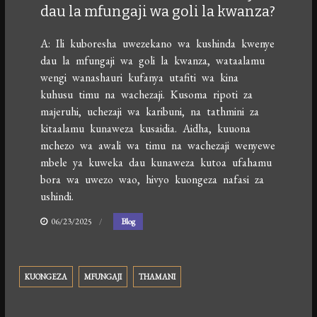
dau la mfungaji wa goli la kwanza?
A: Ili kuboresha uwezekano wa kushinda kwenye
dau la mfungaji wa goli la kwanza, wataalamu
wengi wanashauri kufanya utafiti wa kina
kuhusu timu na wachezaji. Kusoma ripoti za
majeruhi, uchezaji wa karibuni, na tathmini za
kitaalamu kunaweza kusaidia. Aidha, kuuona
mchezo wa awali wa timu na wachezaji wenyewe
mbele ya kuweka dau kunaweza kutoa ufahamu
bora wa uwezo wao, hivyo kuongeza nafasi za
ushindi.
06/23/2025
Blog
KUONGEZA
MFUNGAJI
THAMANI