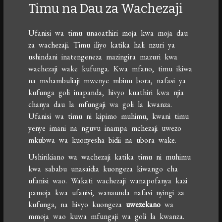
Timu na Dau za Wachezaji
Ufanisi wa timu unaoathiri moja kwa moja dau
za wachezaji. Timu iliyo katika hali nzuri ya
ushindani inatengeneza mazingira mazuri kwa
wachezaji wake kufunga. Kwa mfano, timu ikiwa
na mshambuliaji mwenye mbinu bora, nafasi ya
kufunga goli inapanda, hivyo kuathiri kwa njia
chanya dau la mfungaji wa goli la kwanza.
Ufanisi wa timu ni kipimo muhimu, kwani timu
yenye imani na nguvu inampa mchezaji uwezo
mkubwa wa kuonyesha bidii na ubora wake.
Ushirikiano wa wachezaji katika timu ni muhimu
kwa sababu unasaidia kuongeza kiwango cha
ufanisi wao. Wakati wachezaji wanapofanya kazi
pamoja kwa ufanisi, wanaunda nafasi nyingi za
kufunga, na hivyo kuongeza
uwezekano
wa
mmoja wao kuwa mfungaji wa goli la kwanza.