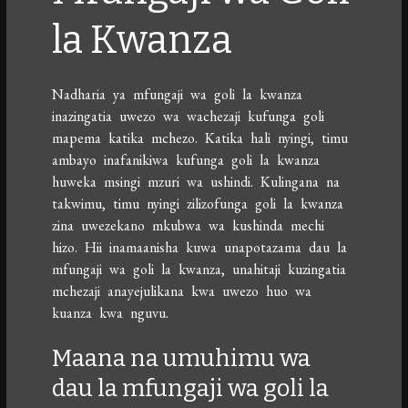
la Kwanza
Nadharia ya mfungaji wa goli la kwanza
inazingatia uwezo wa wachezaji kufunga goli
mapema katika mchezo. Katika hali nyingi, timu
ambayo inafanikiwa kufunga goli la kwanza
huweka msingi mzuri wa ushindi. Kulingana na
takwimu, timu nyingi zilizofunga goli la kwanza
zina uwezekano mkubwa wa kushinda mechi
hizo. Hii inamaanisha kuwa unapotazama dau la
mfungaji wa goli la kwanza, unahitaji kuzingatia
mchezaji anayejulikana kwa uwezo huo wa
kuanza kwa nguvu.
Maana na umuhimu wa
dau la mfungaji wa goli la