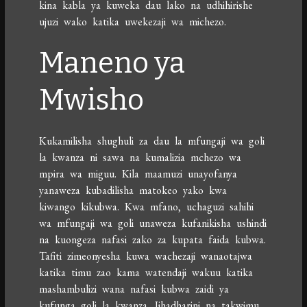
kina kabla ya kuweka dau lako na udhihirishe
ujuzi wako katika uwekezaji wa michezo.
Maneno ya
Mwisho
Kukamilisha shughuli za dau la mfungaji wa goli
la kwanza ni sawa na kumalizia mchezo wa
mpira wa miguu. Kila maamuzi unayofanya
yanaweza kubadilisha matokeo yako kwa
kiwango kikubwa. Kwa mfano, uchaguzi sahihi
wa mfungaji wa goli unaweza kufanikisha ushindi
na kuongeza nafasi zako za kupata faida kubwa.
Tafiti zimeonyesha kuwa wachezaji wanaotajwa
katika timu zao kama watendaji wakuu katika
mashambulizi wana nafasi kubwa zaidi ya
kufunga goli la kwanza. Jihadharini na takwimu