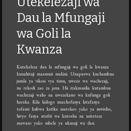
Utekelezaji wa
Dau la Mfungaji
wa Goli la
Kwanza
Kutekeleza dau la mfungaji wa goli la kwanza
kunahitaji maamuzi makini. Unapaswa kuchambua
jumla ya vikosi vya timu, uwezo wa wachezaji,
na rekodi zao za jana. Hii itakusaidia kutambua
wachezaji walio na uwezekano wa kufunga goli
haraka. Kila kidogo unachofanya kitafanya
tofauti kubwa katika matokeo yako ya mwisho,
hivyo fanya utafiti wa kutosha na usiteteze
mawazo yako mbele ya ukuzaji wa dau.