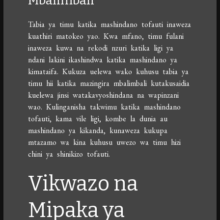
Mbalimbali
Tabia ya timu katika mashindano tofauti inaweza
kuathiri matokeo yao. Kwa mfano, timu fulani
inaweza kuwa na rekodi nzuri katika ligi ya
ndani lakini ikashindwa katika mashindano ya
kimataifa. Kukuza uelewa wako kuhusu tabia ya
timu hii katika mazingira mbalimbali kutakusaidia
kuelewa jinsi watakavyoshindana na wapinzani
wao. Kulinganisha takwimu katika mashindano
tofauti, kama vile ligi, kombe la dunia au
mashindano ya kikanda, kunaweza kukupa
mtazamo wa kina kuhusu uwezo wa timu hizi
chini ya shinikizo tofauti.
Vikwazo na
Mipaka ya