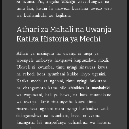
za nyuma. Pia, angalia
vifungo
vilivyofungwa na
timu hizi, kwani hii inaweza kuashiria uwezo wao
wa kushambulia au kujihami.
Athari za Mahali na Uwanja
Katika Historia ya Mechi
Athari ya mazingira na uwanja ni moja ya
vipengele ambavyo havipaswi kupuuziliwa mbali.
Ukweli ni kwamba, timu nyingi zinaweza kuwa
na rekodi bora nyumbani kuliko ilivyo ugenini.
Katika mechi za ugenini, timu nyingi hukutana
na changamoto kama vile
shinikizo la mashabiki
wa wapinzani, hali ya hewa, na hata muonekano
wa uwanja. Tafiti zinaonyesha kuwa timu
zinazocheza ugenini mara nyingi hushindwa zaidi
ikilinganishwa na nyumbani, hivyo ni vyema
kuzingatia hili unapofanya uchambuzi wa historia