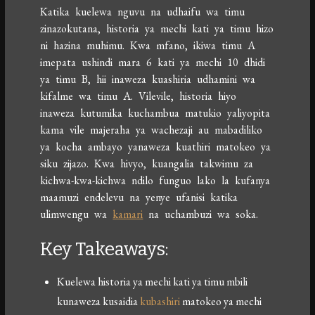
Katika kuelewa nguvu na udhaifu wa timu
zinazokutana, historia ya mechi kati ya timu hizo
ni hazina muhimu. Kwa mfano, ikiwa timu A
imepata ushindi mara 6 kati ya mechi 10 dhidi
ya timu B, hii inaweza kuashiria udhamini wa
kifalme wa timu A. Vilevile, historia hiyo
inaweza kutumika kuchambua matukio yaliyopita
kama vile majeraha ya wachezaji au mabadiliko
ya kocha ambayo yanaweza kuathiri matokeo ya
siku zijazo. Kwa hivyo, kuangalia takwimu za
kichwa-kwa-kichwa ndilo funguo lako la kufanya
maamuzi endelevu na yenye ufanisi katika
ulimwengu wa
kamari
na uchambuzi wa soka.
Key Takeaways:
Kuelewa historia ya mechi kati ya timu mbili
kunaweza kusaidia
kubashiri
matokeo ya mechi