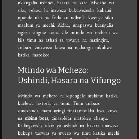
ukiangalia ushindi, hasara na sare. Mwisho wa
siku, rekodi hii inaweza kukuwezesha kubaini
upande ulio na faida au udhaifu kwenye siku
maalum ya mechi. Aidha, unapaswa kuangalia
vigezo vingine kama vile mtindo wa mchezo wa
kila timu na athari za uwanja na mazingira,
ambazo zinaweza kuwa na mchango mkubwa
katika matokeo.
Mtindo wa Mchezo:
Ushindi, Hasara na Vifungo
Mtindo wa mchezo ni kipengele muhimu katika
kuelewa historia ya timu. Timu ambazo
zimeshinda mara nyingi zinatambulika kwa kuwa
na
mbinu bora
, zinazoleta matokeo chanya.
Kulinganisha idadi ya ushindi na hasara unaweza
kukupa taswira ya uwezo wa timu katika mechi