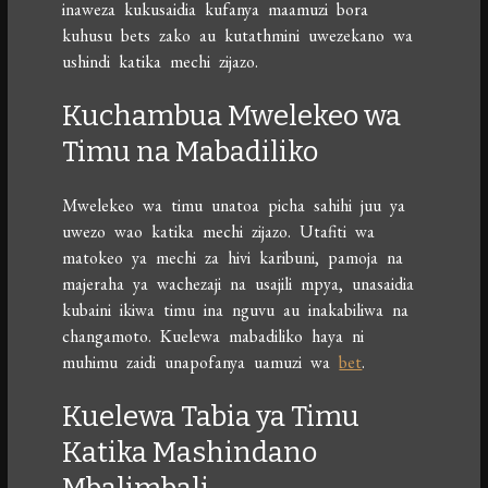
inaweza kukusaidia kufanya maamuzi bora
kuhusu bets zako au kutathmini uwezekano wa
ushindi katika mechi zijazo.
Kuchambua Mwelekeo wa
Timu na Mabadiliko
Mwelekeo wa timu unatoa picha sahihi juu ya
uwezo wao katika mechi zijazo. Utafiti wa
matokeo ya mechi za hivi karibuni, pamoja na
majeraha ya wachezaji na usajili mpya, unasaidia
kubaini ikiwa timu ina nguvu au inakabiliwa na
changamoto. Kuelewa mabadiliko haya ni
muhimu zaidi unapofanya uamuzi wa
bet
.
Kuelewa Tabia ya Timu
Katika Mashindano