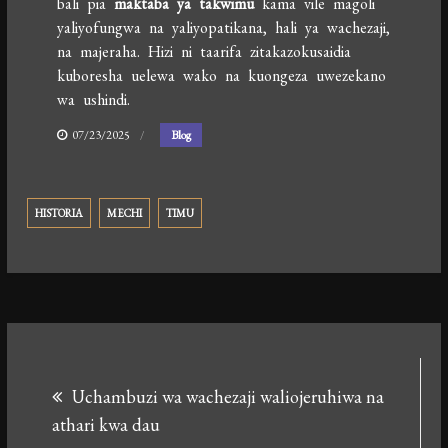
bali pia
maktaba ya takwimu
kama vile magoli
yaliyofungwa na yaliyopatikana, hali ya wachezaji,
na majeraha. Hizi ni taarifa zitakazokusaidia
kuboresha uelewa wako na kuongeza uwezekano
wa ushindi.
07/23/2025
Blog
HISTORIA
MECHI
TIMU
Post
Uchambuzi wa wachezaji waliojeruhiwa na
navigation
athari kwa dau