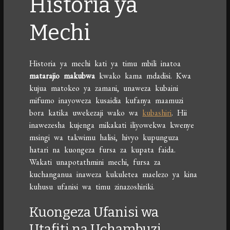
Historia ya
Mechi
Historia ya mechi kati ya timu mbili inatoa
matarajio makubwa
kwako kama mdadisi. Kwa
kujua matokeo ya zamani, unaweza kubaini
mifumo inayoweza kusaidia kufanya maamuzi
bora katika uwekezaji wako wa
kubashiri
. Hii
inawezesha kujenga mikakati iliyowekwa kwenye
msingi wa takwimu halisi, hivyo kupunguza
hatari na kuongeza fursa za kupata faida.
Wakati unapotathmini mechi, fursa za
kuchanganua inaweza kukuletea maelezo ya kina
kuhusu ufanisi wa timu zinazoshiriki.
Kuongeza Ufanisi wa
Utafiti na Uchambuzi