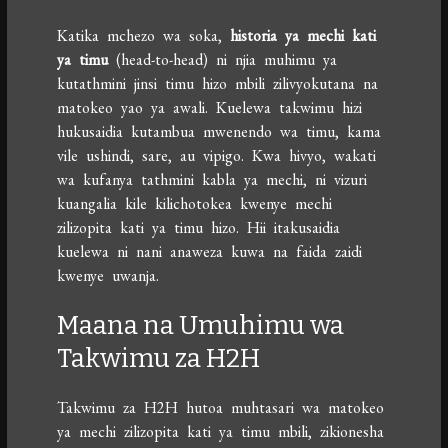
Katika mchezo wa soka,
historia ya mechi kati
ya timu
(head-to-head) ni njia muhimu ya
kutathmini jinsi timu hizo mbili zilivyokutana na
matokeo yao ya awali. Kuelewa takwimu hizi
hukusaidia kutambua mwenendo wa timu, kama
vile ushindi, sare, au vipigo. Kwa hivyo, wakati
wa kufanya tathmini kabla ya mechi, ni vizuri
kuangalia kile kilichotokea kwenye mechi
zilizopita kati ya timu hizo. Hii itakusaidia
kuelewa ni nani anaweza kuwa na faida zaidi
kwenye uwanja.
Maana na Umuhimu wa
Takwimu za H2H
Takwimu za H2H hutoa muhtasari wa matokeo
ya mechi zilizopita kati ya timu mbili, zikionesha