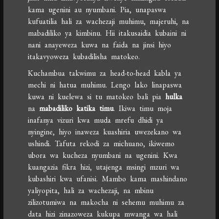
kama ugenini au nyumbani. Pia, unapaswa
kufuatilia hali za wachezaji muhimu, majeruhi, na
mabadiliko ya kimbinu. Hii itakusaidia kubaini ni
nani anayeweza kuwa na faida na jinsi hiyo
itakavyoweza kubadilisha matokeo.
Kuchambua takwimu za head-to-head kabla ya
mechi ni hatua muhimu. Lengo lako linapaswa
kuwa ni kuelewa si tu matokeo bali pia
hulka
na
mabadiliko katika timu
. Ikiwa timu moja
inafanya vizuri kwa muda mrefu dhidi ya
nyingine, hiyo inaweza kuashiria uwezekano wa
ushindi. Tafuta rekodi za michuano, ikiwemo
ubora wa kucheza nyumbani na ugenini. Kwa
kuangazia fikra hizi, utajenga msingi mzuri wa
kubashiri kwa ufanisi. Mambo kama mashindano
yaliyopita, hali za wachezaji, na mbinu
zilizotumiwa na makocha ni sehemu muhimu za
data hizi zinazoweza kukupa mwanga wa hali