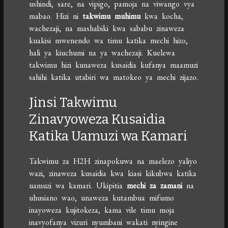
ushindi, sare, na vipigo, pamoja na viwango vya
mabao. Hizi ni
takwimu muhimu
kwa kocha,
wachezaji, na mashabiki kwa sababu zinaweza
kuakisi mwenendo wa timu katika mechi hizo,
hali ya kiuchumi na ya wachezaji. Kuelewa
takwimu hizi kunaweza kusaidia kufanya maamuzi
sahihi katika utabiri wa matokeo ya mechi zijazo.
Jinsi Takwimu
Zinavyoweza Kusaidia
Katika Uamuzi wa Kamari
Takwimu za H2H zinapokuwa na maelezo yaliyo
wazi, zinaweza kusaidia kwa kiasi kikubwa katika
uamuzi wa kamari. Ukipitia
mechi za zamani
na
uhusiano wao, unaweza kutambua mifumo
inayoweza kujitokeza, kama vile timu moja
inavyofanya vizuri nyumbani wakati nyingine