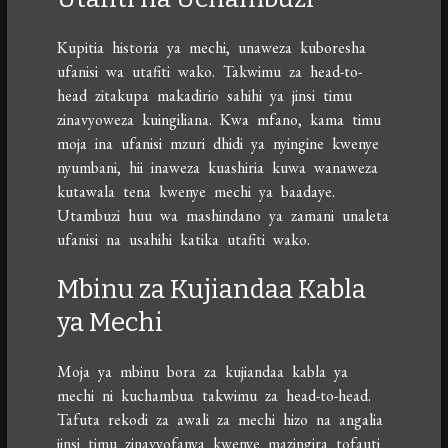
Kupitia historia ya mechi, unaweza kuboresha
ufanisi wa utafiti wako. Takwimu za head-to-
head zitakupa makadirio sahihi ya jinsi timu
zinavyoweza kuingiliana. Kwa mfano, kama timu
moja ina ufanisi mzuri dhidi ya nyingine kwenye
nyumbani, hii inaweza kuashiria kuwa wanaweza
kutawala tena kwenye mechi ya baadaye.
Utambuzi huu wa mashindano ya zamani unaleta
ufanisi na usahihi katika utafiti wako.
Mbinu za Kujiandaa Kabla
ya Mechi
Moja ya mbinu bora za kujiandaa kabla ya
mechi ni kuchambua takwimu za head-to-head.
Tafuta rekodi za awali za mechi hizo na angalia
jinsi timu zinavyofanya kwenye mazingira tofauti