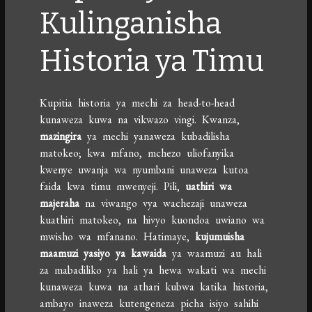
Kulinganisha
Historia ya Timu
Kupitia historia ya mechi za head-to-head
kunaweza kuwa na vikwazo vingi. Kwanza,
mazingira
ya mechi yanaweza kubadilisha
matokeo; kwa mfano, mchezo uliofanyika
kwenye uwanja wa nyumbani unaweza kutoa
faida kwa timu mwenyeji. Pili,
uathiri wa
majeraha
na viwango vya wachezaji unaweza
kuathiri matokeo, na hivyo kuondoa uwiano wa
mwisho wa mfanano. Hatimaye,
kujumuisha
maamuzi yasiyo ya kawaida
ya waamuzi au hali
za mabadiliko ya hali ya hewa wakati wa mechi
kunaweza kuwa na athari kubwa katika historia,
ambayo inaweza kutengeneza picha isiyo sahihi