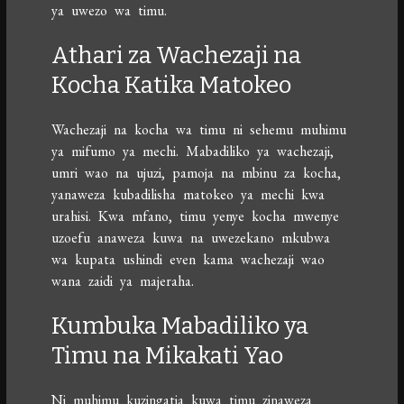
ya uwezo wa timu.
Athari za Wachezaji na
Kocha Katika Matokeo
Wachezaji na kocha wa timu ni sehemu muhimu
ya mifumo ya mechi. Mabadiliko ya wachezaji,
umri wao na ujuzi, pamoja na mbinu za kocha,
yanaweza kubadilisha matokeo ya mechi kwa
urahisi. Kwa mfano, timu yenye kocha mwenye
uzoefu anaweza kuwa na uwezekano mkubwa
wa kupata ushindi even kama wachezaji wao
wana zaidi ya majeraha.
Kumbuka Mabadiliko ya
Timu na Mikakati Yao
Ni muhimu kuzingatia kuwa timu zinaweza