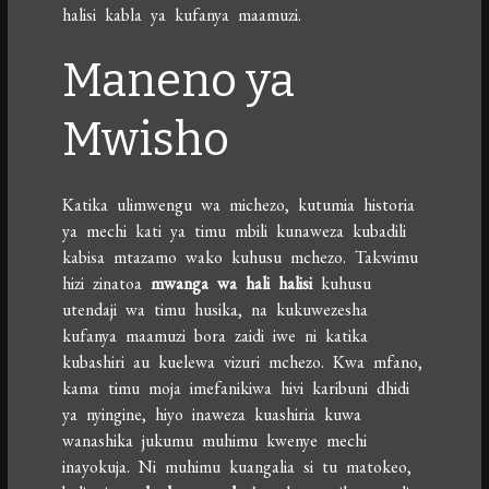
halisi kabla ya kufanya maamuzi.
Maneno ya
Mwisho
Katika ulimwengu wa michezo, kutumia historia
ya mechi kati ya timu mbili kunaweza kubadili
kabisa mtazamo wako kuhusu mchezo. Takwimu
hizi zinatoa
mwanga wa hali halisi
kuhusu
utendaji wa timu husika, na kukuwezesha
kufanya maamuzi bora zaidi iwe ni katika
kubashiri au kuelewa vizuri mchezo. Kwa mfano,
kama timu moja imefanikiwa hivi karibuni dhidi
ya nyingine, hiyo inaweza kuashiria kuwa
wanashika jukumu muhimu kwenye mechi
inayokuja. Ni muhimu kuangalia si tu matokeo,