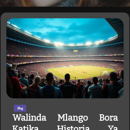
Blog
Walinda Mlango Bora
Katika Historia Ya