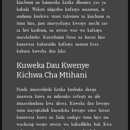
kiuchumi na kuimarika katika dhamira yao ya
kubaki. Wakati ukijaribu kufanya maamuzi, ni
muhimu kuelewa vizuri takwimu za kiuchumi za
timu hizo, jinsi zinavyofanya kwenye mechi zao
za hivi karibuni, na uwezo wao wa kufanya
marekebisho. Kutathmini fursa na hatari hizo
kunaweza kukusaidia kufanya uamuzi bora
kuhusu kuweka dau lako.
Kuweka Dau Kwenye
Kichwa Cha Mtihani
Pande zinazoshiriki katika kushuka daraja
zinaweza kuwa na mihemko tofauti na zile
zinazoshindana kwa ubora. Kuweka dau kwenye
timu inayojitahidi kuondoka kwenye eneo hatari
kunaweza kuwa na faida endapo timu hiyo ina
wachezaji wenye uwezo wa kubadilisha hali. Kwa