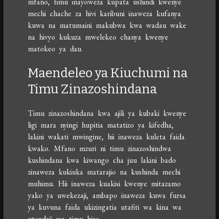
mfano, timu inayoweza kupata ushindi kwenye
mechi chache za hivi karibuni inaweza kufanya
kuwa na matumaini makubwa kwa wadau wake
na hivyo kukuza mwelekeo chanya kwenye
matokeo ya dau.
Maendeleo ya Kiuchumi na
Timu Zinazoshindana
Timu zinazoshindana kwa ajili ya kubaki kwenye
ligi mara nyingi hupitia matatizo ya kifedha,
lakini wakati mwingine, hii inaweza kuleta faida
kwako. Mfano mzuri ni timu zinazoshindwa
kushindana kwa kiwango cha juu lakini bado
zinaweza kukiuka matarajio na kushinda mechi
muhimu. Hii inaweza kuakisi kwenye mitazamo
yako ya uwekezaji, ambapo inaweza kuwa fursa
ya kuvuna faida ukizingatia utafiti wa kina wa
utendaji wa timu hizo.