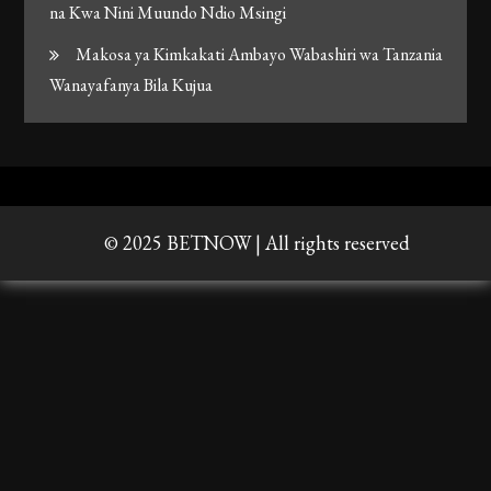
na Kwa Nini Muundo Ndio Msingi
Makosa ya Kimkakati Ambayo Wabashiri wa Tanzania
Wanayafanya Bila Kujua