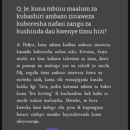
Q: Je, kuna mbinu maalum za
kubashiri ambazo zinaweza
kuboresha nafasi zangu za
kushinda dau kwenye timu hizi?
A: Ndiyo, kuna mbinu kadhaa ambazo zinaweza
kusaidia kuboresha nafasi zako. Kwanza, fanya
utafiti wa kina kuhusu takwimu za timu, ikiwa
ni pamoja na malengo yao na rekodi ya mechi.
Pili, angalia timu ambazo zinaweza kuwa na
motisha zaidi, kama vile wanapigania kusalia
katika ligi. Tatu, jaribu kutumia mbinu za kubet
kama ‘live betting’ ili kuchambua hali halisi ya
mechi wakati inafanyika. Mwisho, ni bora
kuweka kiasi kidogo cha pesa ili kupunguza
hasara endapo mambo hayatakwenda kama
ulivyotarajia.