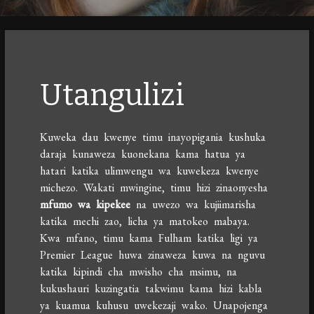
Utangulizi
Kuweka dau kwenye timu inayopigania kushuka
daraja kunaweza kuonekana kama hatua ya
hatari katika ulimwengu wa kuwekeza kwenye
michezo. Wakati mwingine, timu hizi zinaonyesha
mfumo wa kipekee
na uwezo wa kujiimarisha
katika mechi zao, licha ya matokeo mabaya.
Kwa mfano, timu kama Fulham katika ligi ya
Premier League huwa zinaweza kuwa na nguvu
katika kipindi cha mwisho cha msimu, na
kukushauri kuzingatia takwimu kama hizi kabla
ya kuamua kuhusu uwekezaji wako. Unapojenga