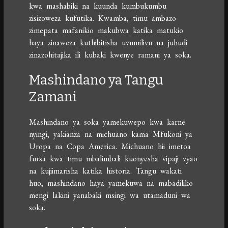
kwa mashabiki na kuunda kumbukumbu
zisizoweza kufutika. Kwamba, timu ambazo
zimepata mafanikio makubwa katika matukio
haya zinaweza kuthibitisha uvumilivu na juhudi
zinazohitajika ili kubaki kwenye ramani ya soka.
Mashindano ya Tangu
Zamani
Mashindano ya soka yamekuwepo kwa karne
nyingi, yakianza na michuano kama Mfukoni ya
Uropa na Copa America. Michuano hii imetoa
fursa kwa timu mbalimbali kuonyesha vipaji vyao
na kujiimarisha katika historia. Tangu wakati
huo, mashindano haya yamekuwa na mabadiliko
mengi lakini yanabaki msingi wa utamaduni wa
soka.