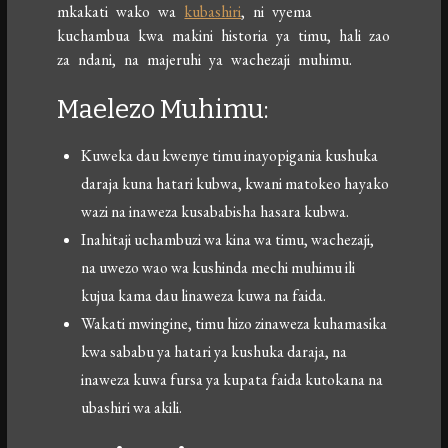
mkakati wako wa
kubashiri
, ni vyema
kuchambua kwa makini historia ya timu, hali zao
za ndani, na majeruhi ya wachezaji muhimu.
Maelezo Muhimu:
Kuweka dau kwenye timu inayopigania kushuka
daraja kuna hatari kubwa, kwani matokeo hayako
wazi na inaweza kusababisha hasara kubwa.
Inahitaji uchambuzi wa kina wa timu, wachezaji,
na uwezo wao wa kushinda mechi muhimu ili
kujua kama dau linaweza kuwa na faida.
Wakati mwingine, timu hizo zinaweza kuhamasika
kwa sababu ya hatari ya kushuka daraja, na
inaweza kuwa fursa ya kupata faida kutokana na
ubashiri wa akili.