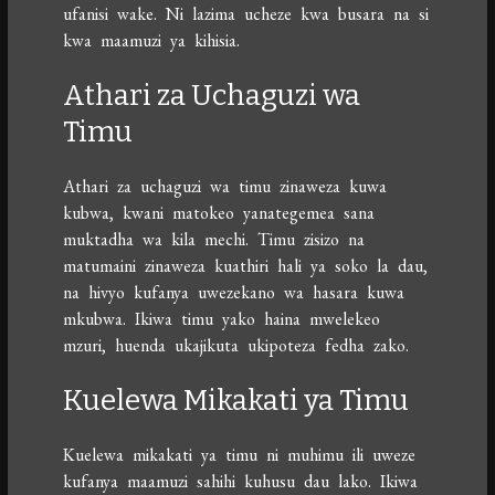
ufanisi wake. Ni lazima ucheze kwa busara na si
kwa maamuzi ya kihisia.
Athari za Uchaguzi wa
Timu
Athari za uchaguzi wa timu zinaweza kuwa
kubwa, kwani matokeo yanategemea sana
muktadha wa kila mechi. Timu zisizo na
matumaini zinaweza kuathiri hali ya soko la dau,
na hivyo kufanya uwezekano wa hasara kuwa
mkubwa. Ikiwa timu yako haina mwelekeo
mzuri, huenda ukajikuta ukipoteza fedha zako.
Kuelewa Mikakati ya Timu
Kuelewa mikakati ya timu ni muhimu ili uweze
kufanya maamuzi sahihi kuhusu dau lako. Ikiwa