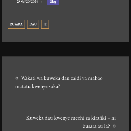
06/20/2025
Blog
BUSARA
DAU
JE
Post
Wakati wa kuweka dau zaidi ya mabao
navigation
matatu kwenye soka?
Kuweka dau kwenye mechi za kirafiki – ni
busara au la?