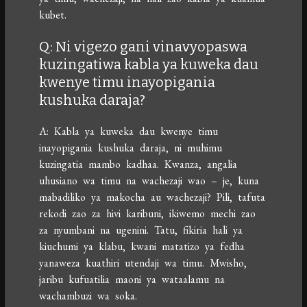
kubet.
Q: Ni vigezo gani vinavyopaswa
kuzingatiwa kabla ya kuweka dau
kwenye timu inayopigania
kushuka daraja?
A: Kabla ya kuweka dau kwenye timu
inayopigania kushuka daraja, ni muhimu
kuzingatia mambo kadhaa. Kwanza, angalia
uhusiano wa timu na wachezaji wao – je, kuna
mabadiliko ya makocha au wachezaji? Pili, tafuta
rekodi zao za hivi karibuni, ikiwemo mechi zao
za nyumbani na ugenini. Tatu, fikiria hali ya
kiuchumi ya klabu, kwani matatizo ya fedha
yanaweza kuathiri utendaji wa timu. Mwisho,
jaribu kufuatilia maoni ya wataalamu na
wachambuzi wa soka.