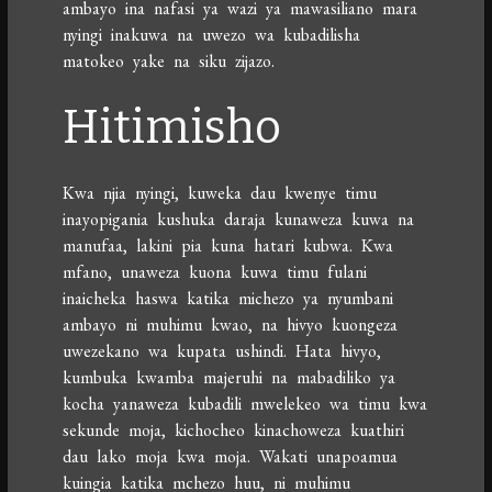
ambayo ina nafasi ya wazi ya mawasiliano mara
nyingi inakuwa na uwezo wa kubadilisha
matokeo yake na siku zijazo.
Hitimisho
Kwa njia nyingi, kuweka dau kwenye timu
inayopigania kushuka daraja kunaweza kuwa na
manufaa, lakini pia kuna hatari kubwa. Kwa
mfano, unaweza kuona kuwa timu fulani
inaicheka haswa katika michezo ya nyumbani
ambayo ni muhimu kwao, na hivyo kuongeza
uwezekano wa kupata ushindi. Hata hivyo,
kumbuka kwamba majeruhi na mabadiliko ya
kocha yanaweza kubadili mwelekeo wa timu kwa
sekunde moja, kichocheo kinachoweza kuathiri
dau lako moja kwa moja. Wakati unapoamua
kuingia katika mchezo huu, ni muhimu