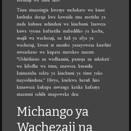
Timu zinazoingia kwenye mchakato wa kuasi
kushuka daraja kwa kawaida zina motisha ya
ziada kuhusu ushindani wa kiuchumi. Inaweza
kuwa vyema kufuatilia mabadiliko ya kocha,
usajili wa wachezaji, na hali ya afya ya
wachezaji, kwani ni mambo yanayoweza kuathiri
uwezekano wa kupata matokeo mazuri.
*Ushirikiano na wadhamini, pamoja na mkakati
wa kifedha wa timu, unaweza kusaidia
kuimarisha sekta ya kiuchumi ya timu yako
inayoshindana.* Hivyo, kuelewa herufi hizo
kunaweza kukupa mwanga katika kufanya
maamuzi sahihi unapoweka dau.
Michango ya
Wachezaji na