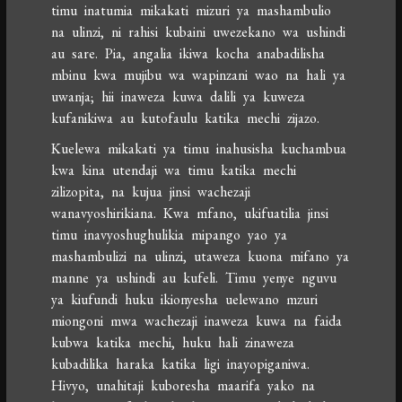
timu inatumia mikakati mizuri ya mashambulio
na ulinzi, ni rahisi kubaini uwezekano wa ushindi
au sare. Pia, angalia ikiwa kocha anabadilisha
mbinu kwa mujibu wa wapinzani wao na hali ya
uwanja; hii inaweza kuwa dalili ya kuweza
kufanikiwa au kutofaulu katika mechi zijazo.
Kuelewa mikakati ya timu inahusisha kuchambua
kwa kina utendaji wa timu katika mechi
zilizopita, na kujua jinsi wachezaji
wanavyoshirikiana. Kwa mfano, ukifuatilia jinsi
timu inavyoshughulikia mipango yao ya
mashambulizi na ulinzi, utaweza kuona mifano ya
manne ya ushindi au kufeli. Timu yenye nguvu
ya kiufundi huku ikionyesha uelewano mzuri
miongoni mwa wachezaji inaweza kuwa na faida
kubwa katika mechi, huku hali zinaweza
kubadilika haraka katika ligi inayopiganiwa.
Hivyo, unahitaji kuboresha maarifa yako na