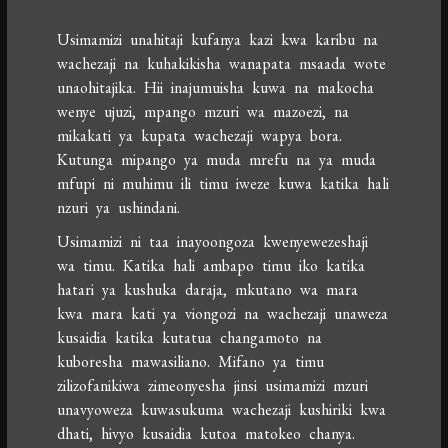
Usimamizi unahitaji kufanya kazi kwa karibu na
wachezaji na kuhakikisha wanapata msaada wote
unaohitajika. Hii inajumuisha kuwa na makocha
wenye ujuzi, mpango mzuri wa mazoezi, na
mikakati ya kupata wachezaji wapya bora.
Kutunga mipango ya muda mrefu na ya muda
mfupi ni muhimu ili timu iweze kuwa katika hali
nzuri ya ushindani.
Usimamizi ni taa inayoongoza kwenyewezeshaji
wa timu. Katika hali ambapo timu iko katika
hatari ya kushuka daraja, mkutano wa mara
kwa mara kati ya viongozi na wachezaji unaweza
kusaidia katika kutatua changamoto na
kuboresha mawasiliano. Mifano ya timu
zilizofanikiwa zimeonyesha jinsi usimamizi mzuri
unavyoweza kuwasukuma wachezaji kushiriki kwa
dhati, hivyo kusaidia kutoa matokeo chanya.