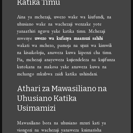
Katika Timu
Aina ya mchezaji, uwezo wake wa kiufundi, na
uhusiano wake na wachezaji wenzake yote
yanaathiri nguvu yake katika timu. Mchezaji
mwenye
uwezo wa kufanya maamuzi sahihi
wakati wa mchezo, pamoja na ujuzi wa kimwili
na kisaikolojia, anaweza kuwa kipenzi cha timu.
Pia, mchezaji anayeweza kujiendeleza na kujifunza
kutokana na makosa yake anaweza kuwa na
mchango mkubwa zaidi katika ushindani.
Athari za Mawasiliano na
Uhusiano Katika
Usimamizi
Mawasiliano bora na uhusiano mzuri kati ya
viongozi na wachezaji yanaweza kuimarisha