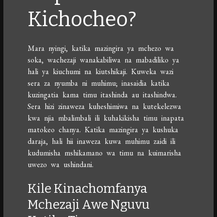
Kichocheo?
Mara nyingi, katika mazingira ya mchezo wa
soka, wachezaji wanakabiliwa na mabadiliko ya
hali ya kiuchumi na kiutshikaji. Kuweka wazi
sera za nyumba ni muhimu; inasaidia katika
kuzingatia kama timu itashinda au itashindwa.
Sera hizi zinaweza kuheshimiwa na kutekelezwa
kwa njia mbalimbali ili kuhakikisha timu inapata
matokeo chanya. Katika mazingira ya kushuka
daraja, hali hii inaweza kuwa muhimu zaidi ili
kudumisha mshikamano wa timu na kuimarisha
uwezo wa ushindani.
Kile Kinachomfanya
Mchezaji Awe Nguvu