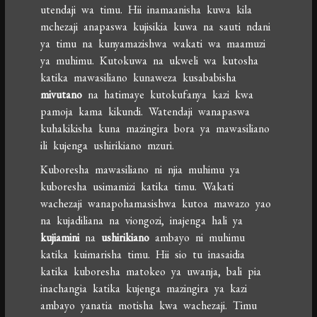
utendaji wa timu. Hii inamaanisha kuwa kila
mchezaji anapaswa kujisikia kuwa na sauti ndani
ya timu na kunyamazishwa wakati wa maamuzi
ya muhimu. Kutokuwa na ukweli wa kutosha
katika mawasiliano kunaweza kusababisha
mivutano
na hatimaye kutokufanya kazi kwa
pamoja kama kikundi. Watendaji wanapaswa
kuhakikisha kuna mazingira bora ya mawasiliano
ili kujenga ushirikiano mzuri.
Kuboresha mawasiliano ni njia muhimu ya
kuboresha usimamizi katika timu. Wakati
wachezaji wanapohamasishwa kutoa mawazo yao
na kujadiliana na viongozi, inajenga hali ya
kujiamini
na
ushirikiano
ambayo ni muhimu
katika kuimarisha timu. Hii sio tu inasaidia
katika kuboresha matokeo ya uwanja, bali pia
inachangia katika kujenga mazingira ya kazi
ambayo yanatia motisha kwa wachezaji. Timu