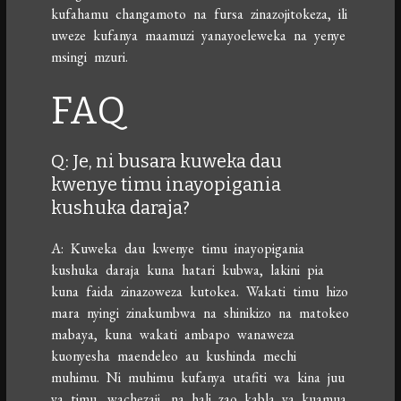
kufahamu changamoto na fursa zinazojitokeza, ili
uweze kufanya maamuzi yanayoeleweka na yenye
msingi mzuri.
FAQ
Q: Je, ni busara kuweka dau
kwenye timu inayopigania
kushuka daraja?
A: Kuweka dau kwenye timu inayopigania
kushuka daraja kuna hatari kubwa, lakini pia
kuna faida zinazoweza kutokea. Wakati timu hizo
mara nyingi zinakumbwa na shinikizo na matokeo
mabaya, kuna wakati ambapo wanaweza
kuonyesha maendeleo au kushinda mechi
muhimu. Ni muhimu kufanya utafiti wa kina juu
ya timu, wachezaji, na hali zao kabla ya kuamua