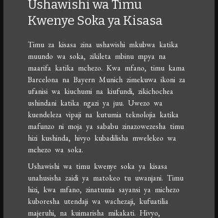
Ushawishi wa Timu
Kwenye Soka ya Kisasa
Timu za kisasa zina ushawishi mkubwa katika
muundo wa soka, zikileta mbinu mpya na
maarifa katika mchezo. Kwa mfano, timu kama
Barcelona na Bayern Munich zimekuwa ikoni za
ufanisi wa kiuchumi na kiufundi, zikichochea
ushindani katika ngazi ya juu. Uwezo wa
kuendeleza vipaji na kutumia teknolojia katika
mafunzo ni moja ya sababu zinazowezesha timu
hizi kushinda, hivyo kubadilisha mwelekeo wa
mchezo wa soka.
Ushawishi wa timu kwenye soka ya kisasa
unahusisha zaidi ya matokeo tu uwanjani. Timu
hizi, kwa mfano, zinatumia sayansi ya michezo
kuboresha utendaji wa wachezaji, kufuatilia
majeruhi, na kuimarisha mikakati. Hivyo,