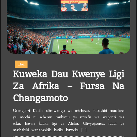
Blog
Kuweka Dau Kwenye Ligi
Za Afrika – Fursa Na
Changamoto
Utangulizi Katika ulimwengu wa michezo, kubashiri matokeo
ya mechi ni sehemu muhimu ya uzoefu wa wapenzi wa
soka, haswa katika ligi za Afrika. Ulivyojionea, idadi ya
mashabiki wanaoshiriki katika kuweka […]