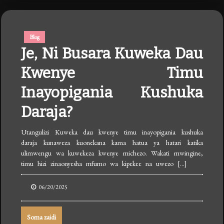
Blog
Je, Ni Busara Kuweka Dau
Kwenye Timu
Inayopigania Kushuka
Daraja?
Utangulizi Kuweka dau kwenye timu inayopigania kushuka
daraja kunaweza kuonekana kama hatua ya hatari katika
ulimwengu wa kuwekeza kwenye michezo. Wakati mwingine,
timu hizi zinaonyesha mfumo wa kipekee na uwezo […]
06/20/2025
Soma zaidi