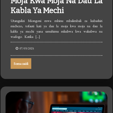
Moja Kwa Moja Na Dau La
Kabla Ya Mechi
Utangulizi Miongoni mwa mbinu mbalimbali za kubashiri
michezo, tofauti kati ya dau la moja kwa moja na dau la
kabla ya mechi yana umuhimu mkubwa kwa wakubwa na
wadogo. Katika […]
07/03/2025
Soma zaidi