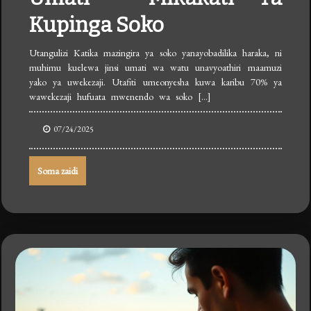
Kupinga Soko
Utangulizi Katika mazingira ya soko yanayobadilika haraka, ni
muhimu kuelewa jinsi umati wa watu unavyoathiri maamuzi
yako ya uwekezaji. Utafiti umeonyesha kuwa karibu 70% ya
wawekezaji hufuata mwenendo wa soko […]
07/24/2025
Soma zaidi