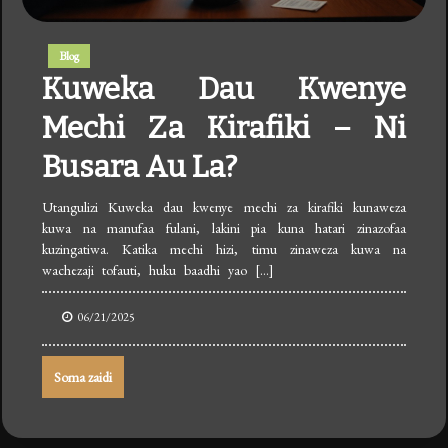
Blog
Kuweka Dau Kwenye
Mechi Za Kirafiki – Ni
Busara Au La?
Utangulizi Kuweka dau kwenye mechi za kirafiki kunaweza
kuwa na manufaa fulani, lakini pia kuna hatari zinazofaa
kuzingatiwa. Katika mechi hizi, timu zinaweza kuwa na
wachezaji tofauti, huku baadhi yao […]
06/21/2025
Soma zaidi