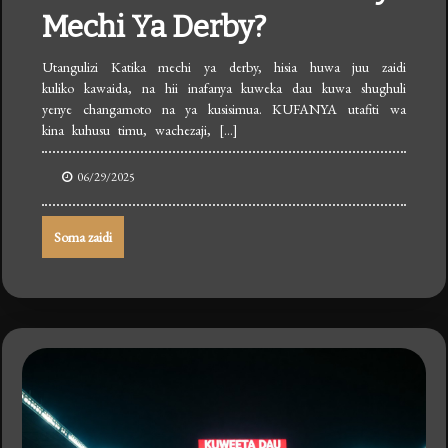
Mechi Ya Derby?
Utangulizi Katika mechi ya derby, hisia huwa juu zaidi
kuliko kawaida, na hii inafanya kuweka dau kuwa shughuli
yenye changamoto na ya kusisimua. KUFANYA utafiti wa
kina kuhusu timu, wachezaji, […]
06/29/2025
Soma zaidi