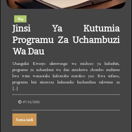
Blog
Jinsi Ya Kutumia
Programu Za Uchambuzi
Wa Dau
Utangulizi Kwenye ulimwengu wa michezo ya kubashiri,
programu za uchambuzi wa dau zimekuwa chombo muhimu
kwa watu wanaotaka kuboresha matokeo yao. Kwa mfano,
programu hizi zinaweza kukusaidia kuchambua takwimu za
[…]
07/15/2025
Soma zaidi