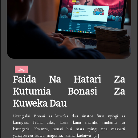
Blog
Faida Na Hatari Za
Kutumia Bonasi Za
Kuweka Dau
Utangulizi Bonasi za kuweka dau zinatoa fursa nyingi za
kuongeza fedha zako, lakini kuna mambo muhimu ya
kuzingatia. Kwanza, bonasi hizi mara nyingi zina masharti
yanayoweza kuwa magumu, kama kudaiwa […]