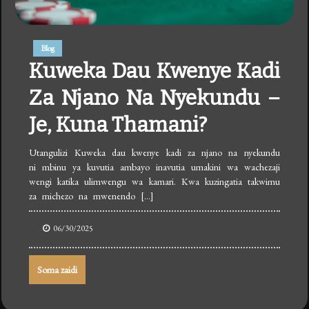
Blog
Kuweka Dau Kwenye Kadi
Za Njano Na Nyekundu –
Je, Kuna Thamani?
Utangulizi Kuweka dau kwenye kadi za njano na nyekundu
ni mbinu ya kuvutia ambayo inavutia umakini wa wachezaji
wengi katika ulimwengu wa kamari. Kwa kuzingatia takwimu
za michezo na mwenendo […]
06/30/2025
Soma zaidi