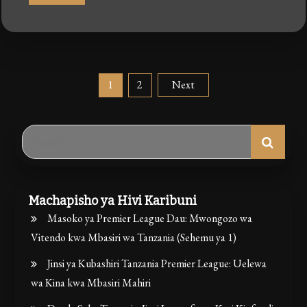
Posts
1
2
Next
pagination
Search
for:
Machapisho ya Hivi Karibuni
Masoko ya Premier League Dau: Mwongozo wa
Vitendo kwa Mbasiri wa Tanzania (Sehemu ya 1)
Jinsi ya Kubashiri Tanzania Premier League: Uelewa
wa Kina kwa Mbasiri Mahiri