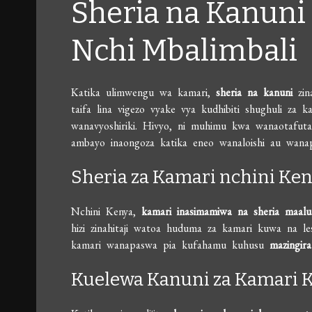
Sheria na Kanuni
Nchi Mbalimbali
Katika ulimwengu wa kamari,
sheria na kanuni
zina
taifa lina vigezo vyake vya kudhibiti shughuli za k
wanavyoshiriki. Hivyo, ni muhimu kwa wanaotafut
ambayo inaongoza katika eneo wanaloishi au wana
Sheria za Kamari nchini Ke
Nchini Kenya,
kamari inasimamiwa na sheria maal
hizi zinahitaji watoa huduma za kamari kuwa na le
kamari wanapaswa pia kufahamu kuhusu
mazingira
Kuelewa Kanuni za Kamari 