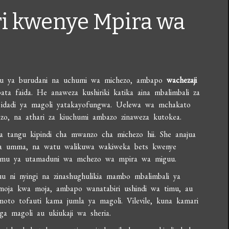
i kwenye Mpira wa
u ya burudani na uchumi wa michezo, ambapo
wachezaji
ta faida. He anaweza kushiriki katika aina mbalimbali za
i idadi ya magoli yatakayofungwa. Uelewa wa mchakato
zo, na athari za kiuchumi ambazo zinaweza kutokea.
a tangu kipindi cha mwanzo cha michezo hii. She anajua
tia umma, na watu walikuwa wakiweka bets kwenye
emu ya utamaduni wa mchezo wa mpira wa miguu.
uu ni nyingi na zinashughulikia mambo mbalimbali ya
moja kwa moja, ambapo wanatabiri ushindi wa timu, au
oto tofauti kama jumla ya magoli. Vilevile, kuna kamari
a magoli au ukiukaji wa sheria.