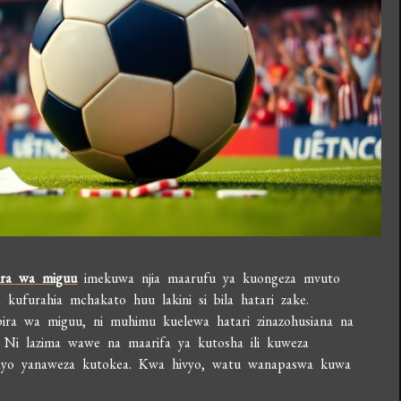
ra wa miguu
imekuwa njia maarufu ya kuongeza mvuto
furahia mchakato huu lakini si bila hatari zake.
ira wa miguu, ni muhimu kuelewa hatari zinazohusiana na
i. Ni lazima wawe na maarifa ya kutosha ili kuweza
bayo yanaweza kutokea. Kwa hivyo, watu wanapaswa kuwa