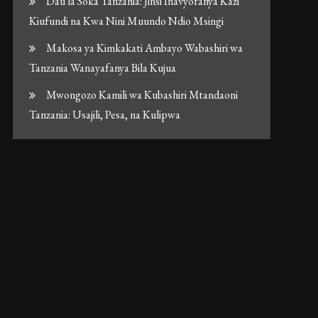
Dau la Soka Tanzania: Jinsi Inavyofanya Kazi
Kiufundi na Kwa Nini Muundo Ndio Msingi
Makosa ya Kimkakati Ambayo Wabashiri wa
Tanzania Wanayafanya Bila Kujua
Mwongozo Kamili wa Kubashiri Mtandaoni
Tanzania: Usajili, Pesa, na Kulipwa