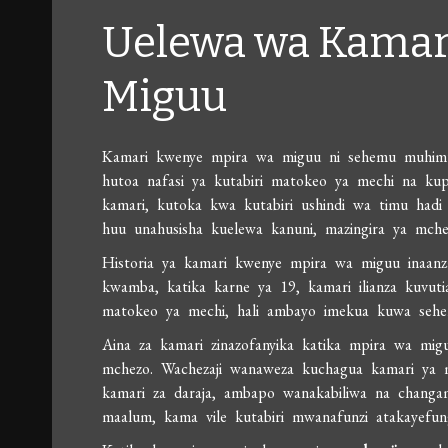
Uelewa wa Kamar
Miguu
Kamari kwenye mpira wa miguu ni sehemu muhim
hutoa nafasi ya kutabiri matokeo ya mechi na kupa
kamari, kutoka kwa kutabiri ushindi wa timu had
huu unahusisha kuelewa kanuni, mazingira ya mche
Historia ya kamari kwenye mpira wa miguu inaanz
kwamba, katika karne ya 19, kamari ilianza kuvu
matokeo ya mechi, hali ambayo imekua kuwa seh
Aina za kamari zinazofanyika katika mpira wa mig
mchezo. Wachezaji wanaweza kuchagua kamari ya 
kamari za daraja, ambapo wanakabiliwa na changam
maalum, kama vile kutabiri mwanafunzi atakayefung