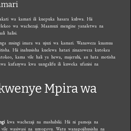
amari
kati wa kamari ili kuepuka hasara kubwa. Hii
welekeo wa wachezaji. Maamuzi mengine yanaletwa na
i halisi.
jenga msingi imara wa ujuzi wa kamari. Wanaweza kuamua
tisha. Hii inahusisha kuelewa hatari zinazoweza kutokea
okeo, kama vile hali ya hewa, majeruhi, au hata motisha
wa kufanywa kwa uangalifu ili kuweka ufanisi na
 kwenye Mpira wa
ngi
kwa wachezaji na mashabiki. Hii ni pamoja na
 vile wasiwasi na unyogovu. Watu wanapojihusisha na