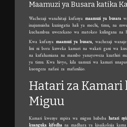
Maamuzi ya Busara katika K
Wachezaji wanahitaji kufanya
maamuzi ya busara
wa
inajumuisha kuzingatia hali ya mechi, timu, na m
kuchambua uwezekano wa matokeo kulingana na hal
Kwa kufanya
maamuzi ya busara
, wachezaji wana
lini ni bora kuweka kamari na wakati gani wa kusi
na kufahamiana na mambo yanayoweza kuathiri mat
ya timu. Kwa hivyo, kila uamuzi wa kamari unapas
kuongeza nafasi za mafanikio.
Hatari za Kamari
Miguu
Kamari kwenye mpira wa miguu hubeba
hatari nyi
kuanguka kifedha
na madhara ya kisaikolojia kama