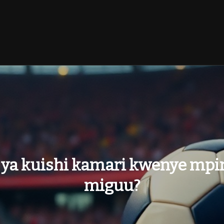
i ya kuishi kamari kwenye mpi
miguu?