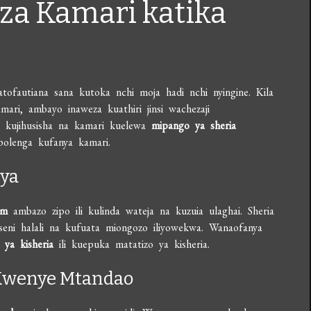
 za Kamari katika
tofautiana sana kutoka nchi moja hadi nchi nyingine. Kila
amari, ambayo inaweza kuathiri jinsi wachezaji
a kujihusisha na kamari kuelewa
mipango ya sheria
polenga kufanya kamari.
nya
um
ambazo zipo ili kulinda wateja na kuzuia ulaghai. Sheria
seni halali na kufuata miongozo iliyowekwa. Wanaofanya
 ya kisheria
ili kuepuka matatizo ya kisheria.
Kwenye Mtandao