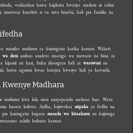
ushinda, wakisahau kuwa kujikuta kwenye madeni ni rahisi
i zinaweza kuathiri si tu mtu binafsi, bali pia familia na
Kifedha
mwa mambo muhimu ya kuzingatia katika kamari. Wakati
 wa deni
ambao unaleta msongo wa mawazo na hisia za
a kijamii na kazi, huku ikiongeza hali za
wasuwasi
na
 hii, huwa ngumu kwao kurejea kwenye hali ya kawaida.
a Kwenye Madhara
ni muhimu kwa kila mtu anayependa mchezo huo. Watu
ozuia hasara kubwa. Aidha, kujiwekea
mipaka
ya fedha na
a pia kuzingatia kupata
msaada wa kitaalamu
au kujiunga
mtazamo sahihi kuhusu kamari.