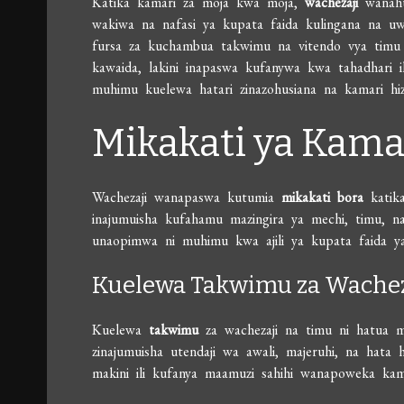
Katika kamari za moja kwa moja,
wachezaji
wanahu
wakiwa na nafasi ya kupata faida kulingana na uw
fursa za kuchambua takwimu na vitendo vya timu a
kawaida, lakini inapaswa kufanywa kwa tahadhari 
muhimu kuelewa hatari zinazohusiana na kamari hizi
Mikakati ya Kama
Wachezaji wanapaswa kutumia
mikakati bora
katika
inajumuisha kufahamu mazingira ya mechi, timu, n
unaopimwa ni muhimu kwa ajili ya kupata faida y
Kuelewa Takwimu za Wachez
Kuelewa
takwimu
za wachezaji na timu ni hatua 
zinajumuisha utendaji wa awali, majeruhi, na hat
makini ili kufanya maamuzi sahihi wanapoweka kam