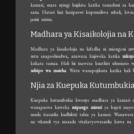
kamari, mara nyingi hujikita katika tamaduni za k
sana. Hatari hizi hazipaswi kupuuziliwa mbali, kwan
jamii nzima.
Madhara ya Kisaikolojia na 
Madhara ya kisaikolojia na kifedha ni miongoni 
mtu anaposhindwa, anaweza kujiweka katika
mkojo
kukata tamaa. Hali hii inaweza kuathiri uhusiano w
udsipo wa maisha
. Watu wanapojikuta katika hali
Njia za Kuepuka Kutumbuki
Kuepuka kutumbukia kwenye madhara ya kamari 
wanapaswa kuweka
mipango mizuri
ya bajeti inay
muda itasaidia kudhibiti tabia ya kamari. Wanawez
na vikundi vya msaada vitakavyowasaidia kuwa na 