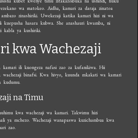
sisha kubet kwenye timu zitakazoibuka na ushindi, huku
ezekano wa matokeo. Aidha, kamari za daraja zinatoa
mbazo zinashiriki. Uwekezaji katika kamari hizi ni wa
ili kuepusha hasara kubwa. She anashauri kwamba, ni
 kabla ya kushiriki.
ri kwa Wachezaji
 kamari ili kuongeza nafasi zao za kufanikiwa. Hii
a wachezaji binafsi. Kwa hivyo, kuunda mkakati wa kamari
a kudumu.
aji na Timu
muhimu kwa wachezaji wa kamari. Takwimu hizi
a hali ya mchezo. Wachezaji wanapaswa kuzichambua kwa
ari zao.