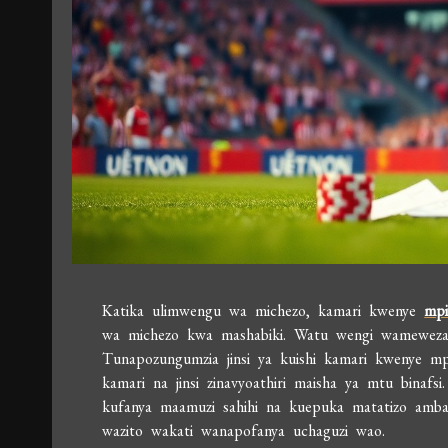
Katika ulimwengu wa michezo, kamari kwenye
mpi
wa michezo kwa mashabiki. Watu wengi wameweza ku
Tunapozungumzia jinsi ya kuishi kamari kwenye mp
kamari na jinsi zinavyoathiri maisha ya mtu binafs
kufanya maamuzi sahihi na kuepuka matatizo am
wazito wakati wanapofanya uchaguzi wao.