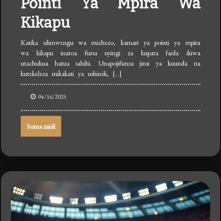
Pointi Ya Mpira Wa
Kikapu
Katika ulimwengu wa michezo, kamari ya pointi ya mpira
wa kikapu inatoa fursa nyingi za kupata faida ikiwa
utachukua hatua sahihi. Unapojifunza jinsi ya kuunda na
kutekeleza mikakati ya ushindi, […]
04/16/2025
Soma zaidi