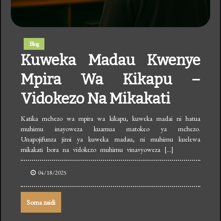
Blog
Kuweka Madau Kwenye
Mpira Wa Kikapu –
Vidokezo Na Mikakati
Katika mchezo wa mpira wa kikapu, kuweka madai ni hatua
muhimu inayoweza kuamua matokeo ya mchezo.
Unapojifunza jinsi ya kuweka madau, ni muhimu kuelewa
mikakati bora na vidokezo muhimu vinavyoweza […]
04/18/2025
Soma zaidi