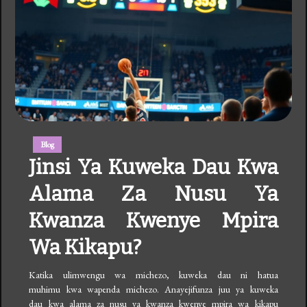
Blog
Jinsi Ya Kuweka Dau Kwa
Alama Za Nusu Ya
Kwanza Kwenye Mpira
Wa Kikapu?
Katika ulimwengu wa michezo, kuweka dau ni hatua
muhimu kwa wapenda michezo. Anayejifunza juu ya kuweka
dau kwa alama za nusu ya kwanza kwenye mpira wa kikapu