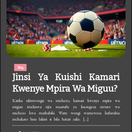
Blog
Jinsi Ya Kuishi Kamari
Kwenye Mpira Wa Miguu?
Katika ulimwengu wa michezo, kamari kwenye mpira wa
miguu imekuwa njia maarufu ya kuongeza mvuto wa
michezo kwa mashabiki. Watu wengi wameweza kufurahia
mchakato huu lakini si bila hatari zake. […]